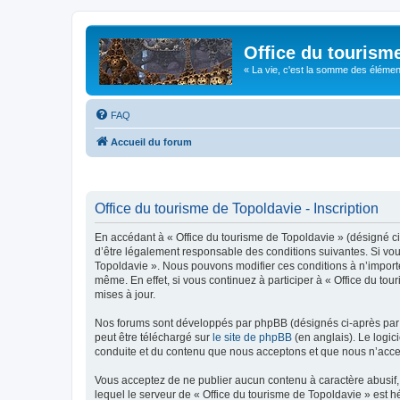
Office du tourism
« La vie, c'est la somme des éléments 
FAQ
Accueil du forum
Office du tourisme de Topoldavie - Inscription
En accédant à « Office du tourisme de Topoldavie » (désigné ci-
d’être légalement responsable des conditions suivantes. Si vous
Topoldavie ». Nous pouvons modifier ces conditions à n’import
même. En effet, si vous continuez à participer à « Office du t
mises à jour.
Nos forums sont développés par phpBB (désignés ci-après par «
peut être téléchargé sur
le site de phpBB
(en anglais). Le logic
conduite et du contenu que nous acceptons et que nous n’acce
Vous acceptez de ne publier aucun contenu à caractère abusif, 
lequel le serveur de « Office du tourisme de Topoldavie » est h