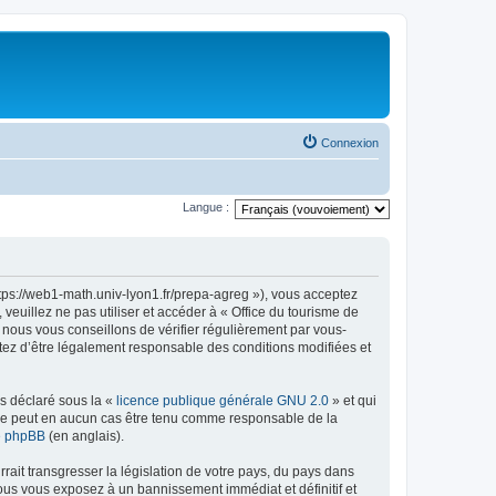
Connexion
Langue :
ttps://web1-math.univ-lyon1.fr/prepa-agreg »), vous acceptez
euillez ne pas utiliser et accéder à « Office du tourisme de
nous vous conseillons de vérifier régulièrement par vous-
ptez d’être légalement responsable des conditions modifiées et
ns déclaré sous la «
licence publique générale GNU 2.0
» et qui
ed ne peut en aucun cas être tenu comme responsable de la
de phpBB
(en anglais).
ait transgresser la législation de votre pays, du pays dans
vous vous exposez à un bannissement immédiat et définitif et