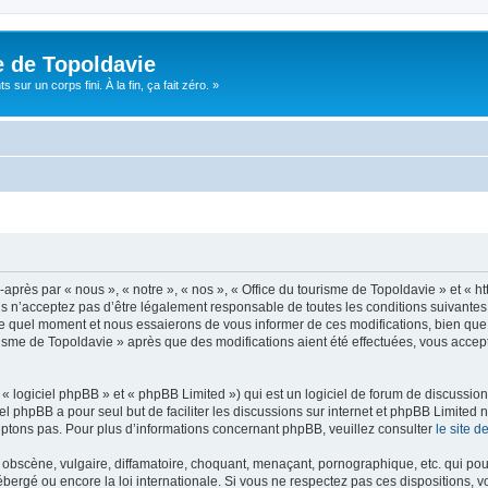
e de Topoldavie
sur un corps fini. À la fin, ça fait zéro. »
après par « nous », « notre », « nos », « Office du tourisme de Topoldavie » et « h
 n’acceptez pas d’être légalement responsable de toutes les conditions suivantes, v
e quel moment et nous essaierons de vous informer de ces modifications, bien que 
ourisme de Topoldavie » après que des modifications aient été effectuées, vous acce
 logiciel phpBB » et « phpBB Limited ») qui est un logiciel de forum de discussio
iel phpBB a pour seul but de faciliter les discussions sur internet et phpBB Limit
ptons pas. Pour plus d’informations concernant phpBB, veuillez consulter
le site 
obscène, vulgaire, diffamatoire, choquant, menaçant, pornographique, etc. qui pourr
ébergé ou encore la loi internationale. Si vous ne respectez pas ces dispositions, 