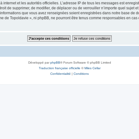
 à internet et les autorités officielles. L’adresse IP de tous les messages est enregi
e droit de supprimer, de modifier, de déplacer ou de verrouiller n’importe quel suje
es informations que vous avez renseignées soient enregistrées dans notre base de 
isme de Topoldavie », ni phpBB, ne pourront être tenus comme responsables en cas 
Développé par
phpBB
® Forum Software © phpBB Limited
Traduction française officielle
©
Miles Cellar
Confidentialité
|
Conditions