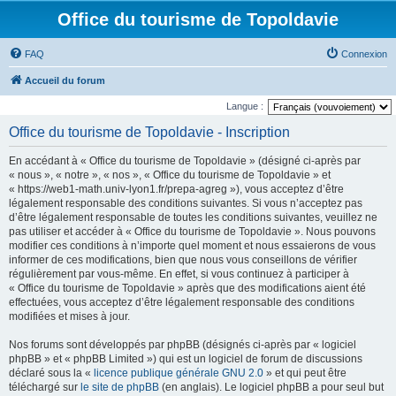
Office du tourisme de Topoldavie
FAQ
Connexion
Accueil du forum
Langue :
Office du tourisme de Topoldavie - Inscription
En accédant à « Office du tourisme de Topoldavie » (désigné ci-après par
« nous », « notre », « nos », « Office du tourisme de Topoldavie » et
« https://web1-math.univ-lyon1.fr/prepa-agreg »), vous acceptez d’être
légalement responsable des conditions suivantes. Si vous n’acceptez pas
d’être légalement responsable de toutes les conditions suivantes, veuillez ne
pas utiliser et accéder à « Office du tourisme de Topoldavie ». Nous pouvons
modifier ces conditions à n’importe quel moment et nous essaierons de vous
informer de ces modifications, bien que nous vous conseillons de vérifier
régulièrement par vous-même. En effet, si vous continuez à participer à
« Office du tourisme de Topoldavie » après que des modifications aient été
effectuées, vous acceptez d’être légalement responsable des conditions
modifiées et mises à jour.
Nos forums sont développés par phpBB (désignés ci-après par « logiciel
phpBB » et « phpBB Limited ») qui est un logiciel de forum de discussions
déclaré sous la «
licence publique générale GNU 2.0
» et qui peut être
téléchargé sur
le site de phpBB
(en anglais). Le logiciel phpBB a pour seul but