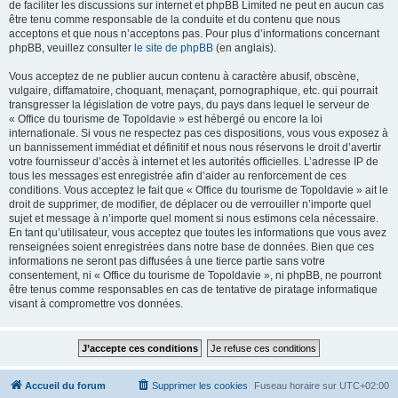
de faciliter les discussions sur internet et phpBB Limited ne peut en aucun cas
être tenu comme responsable de la conduite et du contenu que nous
acceptons et que nous n’acceptons pas. Pour plus d’informations concernant
phpBB, veuillez consulter
le site de phpBB
(en anglais).
Vous acceptez de ne publier aucun contenu à caractère abusif, obscène,
vulgaire, diffamatoire, choquant, menaçant, pornographique, etc. qui pourrait
transgresser la législation de votre pays, du pays dans lequel le serveur de
« Office du tourisme de Topoldavie » est hébergé ou encore la loi
internationale. Si vous ne respectez pas ces dispositions, vous vous exposez à
un bannissement immédiat et définitif et nous nous réservons le droit d’avertir
votre fournisseur d’accès à internet et les autorités officielles. L’adresse IP de
tous les messages est enregistrée afin d’aider au renforcement de ces
conditions. Vous acceptez le fait que « Office du tourisme de Topoldavie » ait le
droit de supprimer, de modifier, de déplacer ou de verrouiller n’importe quel
sujet et message à n’importe quel moment si nous estimons cela nécessaire.
En tant qu’utilisateur, vous acceptez que toutes les informations que vous avez
renseignées soient enregistrées dans notre base de données. Bien que ces
informations ne seront pas diffusées à une tierce partie sans votre
consentement, ni « Office du tourisme de Topoldavie », ni phpBB, ne pourront
être tenus comme responsables en cas de tentative de piratage informatique
visant à compromettre vos données.
Accueil du forum
Supprimer les cookies
Fuseau horaire sur
UTC+02:00