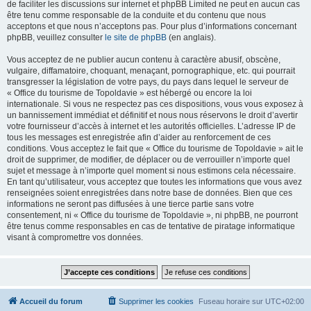
de faciliter les discussions sur internet et phpBB Limited ne peut en aucun cas
être tenu comme responsable de la conduite et du contenu que nous
acceptons et que nous n’acceptons pas. Pour plus d’informations concernant
phpBB, veuillez consulter
le site de phpBB
(en anglais).
Vous acceptez de ne publier aucun contenu à caractère abusif, obscène,
vulgaire, diffamatoire, choquant, menaçant, pornographique, etc. qui pourrait
transgresser la législation de votre pays, du pays dans lequel le serveur de
« Office du tourisme de Topoldavie » est hébergé ou encore la loi
internationale. Si vous ne respectez pas ces dispositions, vous vous exposez à
un bannissement immédiat et définitif et nous nous réservons le droit d’avertir
votre fournisseur d’accès à internet et les autorités officielles. L’adresse IP de
tous les messages est enregistrée afin d’aider au renforcement de ces
conditions. Vous acceptez le fait que « Office du tourisme de Topoldavie » ait le
droit de supprimer, de modifier, de déplacer ou de verrouiller n’importe quel
sujet et message à n’importe quel moment si nous estimons cela nécessaire.
En tant qu’utilisateur, vous acceptez que toutes les informations que vous avez
renseignées soient enregistrées dans notre base de données. Bien que ces
informations ne seront pas diffusées à une tierce partie sans votre
consentement, ni « Office du tourisme de Topoldavie », ni phpBB, ne pourront
être tenus comme responsables en cas de tentative de piratage informatique
visant à compromettre vos données.
Accueil du forum
Supprimer les cookies
Fuseau horaire sur
UTC+02:00