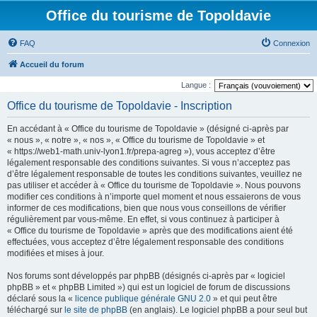
Office du tourisme de Topoldavie
FAQ
Connexion
Accueil du forum
Langue :
Office du tourisme de Topoldavie - Inscription
En accédant à « Office du tourisme de Topoldavie » (désigné ci-après par
« nous », « notre », « nos », « Office du tourisme de Topoldavie » et
« https://web1-math.univ-lyon1.fr/prepa-agreg »), vous acceptez d’être
légalement responsable des conditions suivantes. Si vous n’acceptez pas
d’être légalement responsable de toutes les conditions suivantes, veuillez ne
pas utiliser et accéder à « Office du tourisme de Topoldavie ». Nous pouvons
modifier ces conditions à n’importe quel moment et nous essaierons de vous
informer de ces modifications, bien que nous vous conseillons de vérifier
régulièrement par vous-même. En effet, si vous continuez à participer à
« Office du tourisme de Topoldavie » après que des modifications aient été
effectuées, vous acceptez d’être légalement responsable des conditions
modifiées et mises à jour.
Nos forums sont développés par phpBB (désignés ci-après par « logiciel
phpBB » et « phpBB Limited ») qui est un logiciel de forum de discussions
déclaré sous la «
licence publique générale GNU 2.0
» et qui peut être
téléchargé sur
le site de phpBB
(en anglais). Le logiciel phpBB a pour seul but