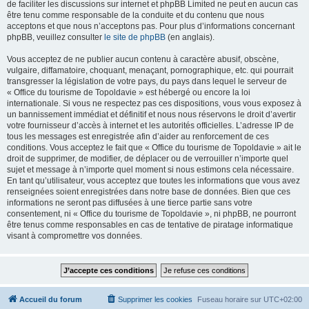
de faciliter les discussions sur internet et phpBB Limited ne peut en aucun cas
être tenu comme responsable de la conduite et du contenu que nous
acceptons et que nous n’acceptons pas. Pour plus d’informations concernant
phpBB, veuillez consulter
le site de phpBB
(en anglais).
Vous acceptez de ne publier aucun contenu à caractère abusif, obscène,
vulgaire, diffamatoire, choquant, menaçant, pornographique, etc. qui pourrait
transgresser la législation de votre pays, du pays dans lequel le serveur de
« Office du tourisme de Topoldavie » est hébergé ou encore la loi
internationale. Si vous ne respectez pas ces dispositions, vous vous exposez à
un bannissement immédiat et définitif et nous nous réservons le droit d’avertir
votre fournisseur d’accès à internet et les autorités officielles. L’adresse IP de
tous les messages est enregistrée afin d’aider au renforcement de ces
conditions. Vous acceptez le fait que « Office du tourisme de Topoldavie » ait le
droit de supprimer, de modifier, de déplacer ou de verrouiller n’importe quel
sujet et message à n’importe quel moment si nous estimons cela nécessaire.
En tant qu’utilisateur, vous acceptez que toutes les informations que vous avez
renseignées soient enregistrées dans notre base de données. Bien que ces
informations ne seront pas diffusées à une tierce partie sans votre
consentement, ni « Office du tourisme de Topoldavie », ni phpBB, ne pourront
être tenus comme responsables en cas de tentative de piratage informatique
visant à compromettre vos données.
Accueil du forum
Supprimer les cookies
Fuseau horaire sur
UTC+02:00