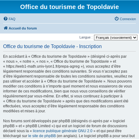
Office du tourisme de Topoldavie
FAQ
Connexion
Accueil du forum
Langue :
Office du tourisme de Topoldavie - Inscription
En accédant à « Office du tourisme de Topoldavie » (désigné ci-après par
« nous », « notre », « nos », « Office du tourisme de Topoldavie » et
« https://web1-math.univ-lyon1.fr/prepa-agreg »), vous acceptez d’être
légalement responsable des conditions suivantes. Si vous n’acceptez pas
d’être légalement responsable de toutes les conditions suivantes, veuillez ne
pas utiliser et accéder à « Office du tourisme de Topoldavie ». Nous pouvons
modifier ces conditions à n’importe quel moment et nous essaierons de vous
informer de ces modifications, bien que nous vous conseillons de vérifier
régulièrement par vous-même. En effet, si vous continuez à participer à
« Office du tourisme de Topoldavie » après que des modifications aient été
effectuées, vous acceptez d’être légalement responsable des conditions
modifiées et mises à jour.
Nos forums sont développés par phpBB (désignés ci-après par « logiciel
phpBB » et « phpBB Limited ») qui est un logiciel de forum de discussions
déclaré sous la «
licence publique générale GNU 2.0
» et qui peut être
téléchargé sur
le site de phpBB
(en anglais). Le logiciel phpBB a pour seul but