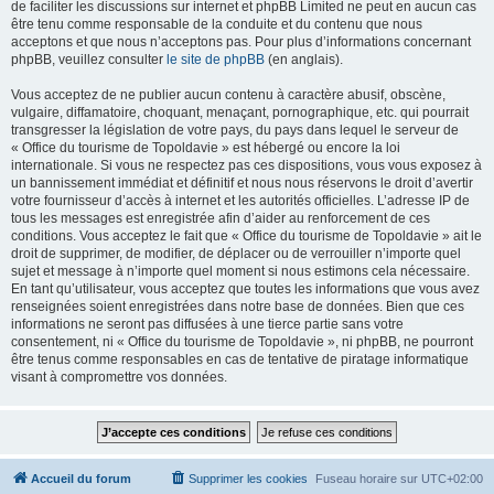
de faciliter les discussions sur internet et phpBB Limited ne peut en aucun cas
être tenu comme responsable de la conduite et du contenu que nous
acceptons et que nous n’acceptons pas. Pour plus d’informations concernant
phpBB, veuillez consulter
le site de phpBB
(en anglais).
Vous acceptez de ne publier aucun contenu à caractère abusif, obscène,
vulgaire, diffamatoire, choquant, menaçant, pornographique, etc. qui pourrait
transgresser la législation de votre pays, du pays dans lequel le serveur de
« Office du tourisme de Topoldavie » est hébergé ou encore la loi
internationale. Si vous ne respectez pas ces dispositions, vous vous exposez à
un bannissement immédiat et définitif et nous nous réservons le droit d’avertir
votre fournisseur d’accès à internet et les autorités officielles. L’adresse IP de
tous les messages est enregistrée afin d’aider au renforcement de ces
conditions. Vous acceptez le fait que « Office du tourisme de Topoldavie » ait le
droit de supprimer, de modifier, de déplacer ou de verrouiller n’importe quel
sujet et message à n’importe quel moment si nous estimons cela nécessaire.
En tant qu’utilisateur, vous acceptez que toutes les informations que vous avez
renseignées soient enregistrées dans notre base de données. Bien que ces
informations ne seront pas diffusées à une tierce partie sans votre
consentement, ni « Office du tourisme de Topoldavie », ni phpBB, ne pourront
être tenus comme responsables en cas de tentative de piratage informatique
visant à compromettre vos données.
Accueil du forum
Supprimer les cookies
Fuseau horaire sur
UTC+02:00