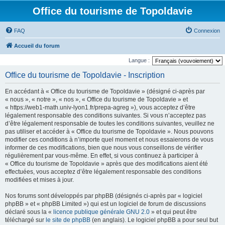
Office du tourisme de Topoldavie
FAQ
Connexion
Accueil du forum
Langue :
Office du tourisme de Topoldavie - Inscription
En accédant à « Office du tourisme de Topoldavie » (désigné ci-après par
« nous », « notre », « nos », « Office du tourisme de Topoldavie » et
« https://web1-math.univ-lyon1.fr/prepa-agreg »), vous acceptez d’être
légalement responsable des conditions suivantes. Si vous n’acceptez pas
d’être légalement responsable de toutes les conditions suivantes, veuillez ne
pas utiliser et accéder à « Office du tourisme de Topoldavie ». Nous pouvons
modifier ces conditions à n’importe quel moment et nous essaierons de vous
informer de ces modifications, bien que nous vous conseillons de vérifier
régulièrement par vous-même. En effet, si vous continuez à participer à
« Office du tourisme de Topoldavie » après que des modifications aient été
effectuées, vous acceptez d’être légalement responsable des conditions
modifiées et mises à jour.
Nos forums sont développés par phpBB (désignés ci-après par « logiciel
phpBB » et « phpBB Limited ») qui est un logiciel de forum de discussions
déclaré sous la «
licence publique générale GNU 2.0
» et qui peut être
téléchargé sur
le site de phpBB
(en anglais). Le logiciel phpBB a pour seul but