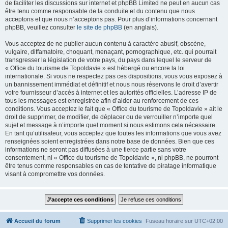
de faciliter les discussions sur internet et phpBB Limited ne peut en aucun cas
être tenu comme responsable de la conduite et du contenu que nous
acceptons et que nous n’acceptons pas. Pour plus d’informations concernant
phpBB, veuillez consulter
le site de phpBB
(en anglais).
Vous acceptez de ne publier aucun contenu à caractère abusif, obscène,
vulgaire, diffamatoire, choquant, menaçant, pornographique, etc. qui pourrait
transgresser la législation de votre pays, du pays dans lequel le serveur de
« Office du tourisme de Topoldavie » est hébergé ou encore la loi
internationale. Si vous ne respectez pas ces dispositions, vous vous exposez à
un bannissement immédiat et définitif et nous nous réservons le droit d’avertir
votre fournisseur d’accès à internet et les autorités officielles. L’adresse IP de
tous les messages est enregistrée afin d’aider au renforcement de ces
conditions. Vous acceptez le fait que « Office du tourisme de Topoldavie » ait le
droit de supprimer, de modifier, de déplacer ou de verrouiller n’importe quel
sujet et message à n’importe quel moment si nous estimons cela nécessaire.
En tant qu’utilisateur, vous acceptez que toutes les informations que vous avez
renseignées soient enregistrées dans notre base de données. Bien que ces
informations ne seront pas diffusées à une tierce partie sans votre
consentement, ni « Office du tourisme de Topoldavie », ni phpBB, ne pourront
être tenus comme responsables en cas de tentative de piratage informatique
visant à compromettre vos données.
Accueil du forum
Supprimer les cookies
Fuseau horaire sur
UTC+02:00