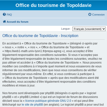
Office du tourisme de Topoldavie
FAQ
Connexion
Accueil du forum
Langue :
Office du tourisme de Topoldavie - Inscription
En accédant à « Office du tourisme de Topoldavie » (désigné ci-après par
« nous », « notre », « nos », « Office du tourisme de Topoldavie » et
« https://web1-math.univ-lyon1.fr/prepa-agreg »), vous acceptez d’être
légalement responsable des conditions suivantes. Si vous n’acceptez pas
d’être légalement responsable de toutes les conditions suivantes, veuillez ne
pas utiliser et accéder à « Office du tourisme de Topoldavie ». Nous pouvons
modifier ces conditions à n’importe quel moment et nous essaierons de vous
informer de ces modifications, bien que nous vous conseillons de vérifier
régulièrement par vous-même. En effet, si vous continuez à participer à
« Office du tourisme de Topoldavie » après que des modifications aient été
effectuées, vous acceptez d’être légalement responsable des conditions
modifiées et mises à jour.
Nos forums sont développés par phpBB (désignés ci-après par « logiciel
phpBB » et « phpBB Limited ») qui est un logiciel de forum de discussions
déclaré sous la «
licence publique générale GNU 2.0
» et qui peut être
téléchargé sur
le site de phpBB
(en anglais). Le logiciel phpBB a pour seul but