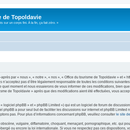
e de Topoldavie
sur un corps fini. À la fin, ça fait zéro. »
après par « nous », « notre », « nos », « Office du tourisme de Topoldavie » et « h
 n’acceptez pas d’être légalement responsable de toutes les conditions suivantes, v
e quel moment et nous essaierons de vous informer de ces modifications, bien que 
ourisme de Topoldavie » après que des modifications aient été effectuées, vous acce
 logiciel phpBB » et « phpBB Limited ») qui est un logiciel de forum de discussio
iel phpBB a pour seul but de faciliter les discussions sur internet et phpBB Limit
ptons pas. Pour plus d’informations concernant phpBB, veuillez consulter
le site 
obscène, vulgaire, diffamatoire, choquant, menaçant, pornographique, etc. qui pourr
ébergé ou encore la loi internationale. Si vous ne respectez pas ces dispositions, 