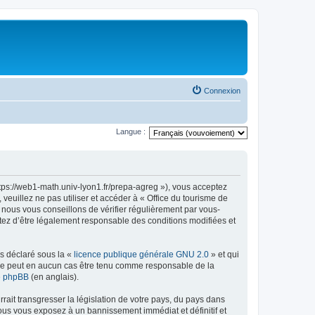
Connexion
Langue :
ttps://web1-math.univ-lyon1.fr/prepa-agreg »), vous acceptez
euillez ne pas utiliser et accéder à « Office du tourisme de
nous vous conseillons de vérifier régulièrement par vous-
ptez d’être légalement responsable des conditions modifiées et
ns déclaré sous la «
licence publique générale GNU 2.0
» et qui
ed ne peut en aucun cas être tenu comme responsable de la
de phpBB
(en anglais).
ait transgresser la législation de votre pays, du pays dans
vous vous exposez à un bannissement immédiat et définitif et