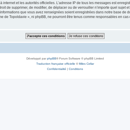
 à internet et les autorités officielles. L’adresse IP de tous les messages est enregi
e droit de supprimer, de modifier, de déplacer ou de verrouiller n’importe quel suje
es informations que vous avez renseignées soient enregistrées dans notre base de 
isme de Topoldavie », ni phpBB, ne pourront être tenus comme responsables en cas 
Développé par
phpBB
® Forum Software © phpBB Limited
Traduction française officielle
©
Miles Cellar
Confidentialité
|
Conditions