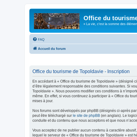
Office du tourism
« La vie, c'est la somme des éléments 
FAQ
Accueil du forum
Office du tourisme de Topoldavie - Inscription
En accédant à « Office du tourisme de Topoldavie » (désigné ci-
d’être légalement responsable des conditions suivantes. Si vous
Topoldavie ». Nous pouvons modifier ces conditions à n’import
même. En effet, si vous continuez à participer à « Office du t
mises à jour.
Nos forums sont développés par phpBB (désignés ci-après par «
peut être téléchargé sur
le site de phpBB
(en anglais). Le logic
conduite et du contenu que nous acceptons et que nous n’acce
Vous acceptez de ne publier aucun contenu à caractère abusif, 
lequel le serveur de « Office du tourisme de Topoldavie » est h