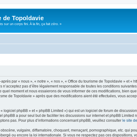
e de Topoldavie
sur un corps fini. À la fin, ça fait zéro. »
après par « nous », « notre », « nos », « Office du tourisme de Topoldavie » et « h
 n’acceptez pas d’être légalement responsable de toutes les conditions suivantes, v
e quel moment et nous essaierons de vous informer de ces modifications, bien que 
ourisme de Topoldavie » après que des modifications aient été effectuées, vous acce
 logiciel phpBB » et « phpBB Limited ») qui est un logiciel de forum de discussio
iel phpBB a pour seul but de faciliter les discussions sur internet et phpBB Limit
ptons pas. Pour plus d’informations concernant phpBB, veuillez consulter
le site 
obscène, vulgaire, diffamatoire, choquant, menaçant, pornographique, etc. qui pourr
ébergé ou encore la loi internationale. Si vous ne respectez pas ces dispositions, 