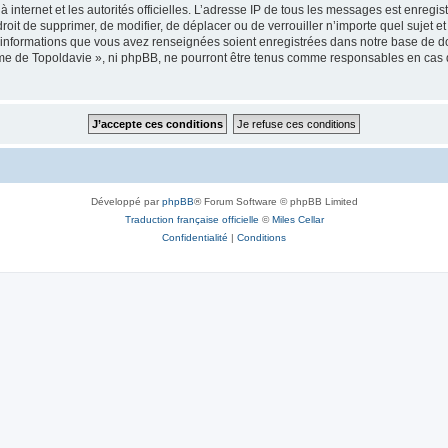
 à internet et les autorités officielles. L’adresse IP de tous les messages est enregi
e droit de supprimer, de modifier, de déplacer ou de verrouiller n’importe quel suje
es informations que vous avez renseignées soient enregistrées dans notre base de 
isme de Topoldavie », ni phpBB, ne pourront être tenus comme responsables en cas 
Développé par
phpBB
® Forum Software © phpBB Limited
Traduction française officielle
©
Miles Cellar
Confidentialité
|
Conditions