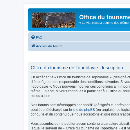
Office du tourism
« La vie, c'est la somme des éléments 
FAQ
Accueil du forum
Office du tourisme de Topoldavie - Inscription
En accédant à « Office du tourisme de Topoldavie » (désigné ci-
d’être légalement responsable des conditions suivantes. Si vous
Topoldavie ». Nous pouvons modifier ces conditions à n’import
même. En effet, si vous continuez à participer à « Office du t
mises à jour.
Nos forums sont développés par phpBB (désignés ci-après par «
peut être téléchargé sur
le site de phpBB
(en anglais). Le logic
conduite et du contenu que nous acceptons et que nous n’acce
Vous acceptez de ne publier aucun contenu à caractère abusif, 
lequel le serveur de « Office du tourisme de Topoldavie » est h