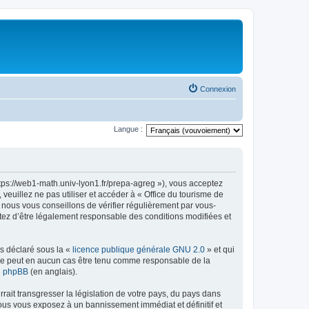
Connexion
Langue :
ttps://web1-math.univ-lyon1.fr/prepa-agreg »), vous acceptez
euillez ne pas utiliser et accéder à « Office du tourisme de
nous vous conseillons de vérifier régulièrement par vous-
ptez d’être légalement responsable des conditions modifiées et
ns déclaré sous la «
licence publique générale GNU 2.0
» et qui
ed ne peut en aucun cas être tenu comme responsable de la
de phpBB
(en anglais).
ait transgresser la législation de votre pays, du pays dans
vous vous exposez à un bannissement immédiat et définitif et