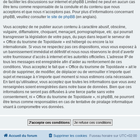
de faciliter les discussions sur internet et phpBB Limited ne peut en aucun cas
être tenu comme responsable de la conduite et du contenu que nous
acceptons et que nous n’acceptons pas. Pour plus d’informations concernant
phpBB, veuillez consulter
le site de phpBB
(en anglais).
Vous acceptez de ne publier aucun contenu à caractère abusif, obscène,
vulgaire, diffamatoire, choquant, menaçant, pornographique, etc. qui pourrait
transgresser la législation de votre pays, du pays dans lequel le serveur de
« Office du tourisme de Topoldavie » est hébergé ou encore la loi
internationale. Si vous ne respectez pas ces dispositions, vous vous exposez à
un bannissement immédiat et définitif et nous nous réservons le droit d’avertir
votre fournisseur d’accès à internet et les autorités officielles. L’adresse IP de
tous les messages est enregistrée afin d’aider au renforcement de ces
conditions. Vous acceptez le fait que « Office du tourisme de Topoldavie » ait le
droit de supprimer, de modifier, de déplacer ou de verrouiller n’importe quel
sujet et message à n’importe quel moment si nous estimons cela nécessaire.
En tant qu’utilisateur, vous acceptez que toutes les informations que vous avez
renseignées soient enregistrées dans notre base de données. Bien que ces
informations ne seront pas diffusées à une tierce partie sans votre
consentement, ni « Office du tourisme de Topoldavie », ni phpBB, ne pourront
être tenus comme responsables en cas de tentative de piratage informatique
visant à compromettre vos données.
Accueil du forum
Supprimer les cookies
Fuseau horaire sur
UTC+02:00