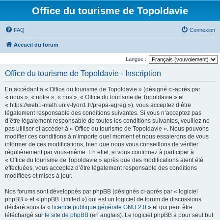
Office du tourisme de Topoldavie
FAQ
Connexion
Accueil du forum
Langue :
Office du tourisme de Topoldavie - Inscription
En accédant à « Office du tourisme de Topoldavie » (désigné ci-après par
« nous », « notre », « nos », « Office du tourisme de Topoldavie » et
« https://web1-math.univ-lyon1.fr/prepa-agreg »), vous acceptez d’être
légalement responsable des conditions suivantes. Si vous n’acceptez pas
d’être légalement responsable de toutes les conditions suivantes, veuillez ne
pas utiliser et accéder à « Office du tourisme de Topoldavie ». Nous pouvons
modifier ces conditions à n’importe quel moment et nous essaierons de vous
informer de ces modifications, bien que nous vous conseillons de vérifier
régulièrement par vous-même. En effet, si vous continuez à participer à
« Office du tourisme de Topoldavie » après que des modifications aient été
effectuées, vous acceptez d’être légalement responsable des conditions
modifiées et mises à jour.
Nos forums sont développés par phpBB (désignés ci-après par « logiciel
phpBB » et « phpBB Limited ») qui est un logiciel de forum de discussions
déclaré sous la «
licence publique générale GNU 2.0
» et qui peut être
téléchargé sur
le site de phpBB
(en anglais). Le logiciel phpBB a pour seul but