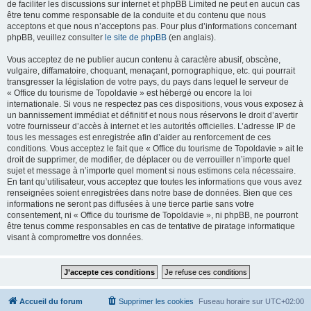
de faciliter les discussions sur internet et phpBB Limited ne peut en aucun cas
être tenu comme responsable de la conduite et du contenu que nous
acceptons et que nous n’acceptons pas. Pour plus d’informations concernant
phpBB, veuillez consulter
le site de phpBB
(en anglais).
Vous acceptez de ne publier aucun contenu à caractère abusif, obscène,
vulgaire, diffamatoire, choquant, menaçant, pornographique, etc. qui pourrait
transgresser la législation de votre pays, du pays dans lequel le serveur de
« Office du tourisme de Topoldavie » est hébergé ou encore la loi
internationale. Si vous ne respectez pas ces dispositions, vous vous exposez à
un bannissement immédiat et définitif et nous nous réservons le droit d’avertir
votre fournisseur d’accès à internet et les autorités officielles. L’adresse IP de
tous les messages est enregistrée afin d’aider au renforcement de ces
conditions. Vous acceptez le fait que « Office du tourisme de Topoldavie » ait le
droit de supprimer, de modifier, de déplacer ou de verrouiller n’importe quel
sujet et message à n’importe quel moment si nous estimons cela nécessaire.
En tant qu’utilisateur, vous acceptez que toutes les informations que vous avez
renseignées soient enregistrées dans notre base de données. Bien que ces
informations ne seront pas diffusées à une tierce partie sans votre
consentement, ni « Office du tourisme de Topoldavie », ni phpBB, ne pourront
être tenus comme responsables en cas de tentative de piratage informatique
visant à compromettre vos données.
Accueil du forum
Supprimer les cookies
Fuseau horaire sur
UTC+02:00