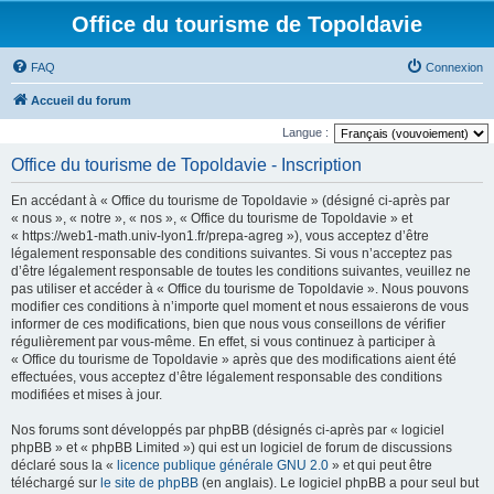
Office du tourisme de Topoldavie
FAQ
Connexion
Accueil du forum
Langue :
Office du tourisme de Topoldavie - Inscription
En accédant à « Office du tourisme de Topoldavie » (désigné ci-après par
« nous », « notre », « nos », « Office du tourisme de Topoldavie » et
« https://web1-math.univ-lyon1.fr/prepa-agreg »), vous acceptez d’être
légalement responsable des conditions suivantes. Si vous n’acceptez pas
d’être légalement responsable de toutes les conditions suivantes, veuillez ne
pas utiliser et accéder à « Office du tourisme de Topoldavie ». Nous pouvons
modifier ces conditions à n’importe quel moment et nous essaierons de vous
informer de ces modifications, bien que nous vous conseillons de vérifier
régulièrement par vous-même. En effet, si vous continuez à participer à
« Office du tourisme de Topoldavie » après que des modifications aient été
effectuées, vous acceptez d’être légalement responsable des conditions
modifiées et mises à jour.
Nos forums sont développés par phpBB (désignés ci-après par « logiciel
phpBB » et « phpBB Limited ») qui est un logiciel de forum de discussions
déclaré sous la «
licence publique générale GNU 2.0
» et qui peut être
téléchargé sur
le site de phpBB
(en anglais). Le logiciel phpBB a pour seul but