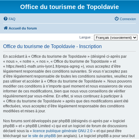
Office du tourisme de Topoldavie
FAQ
Connexion
Accueil du forum
Langue :
Office du tourisme de Topoldavie - Inscription
En accédant à « Office du tourisme de Topoldavie » (désigné ci-après par
« nous », « notre », « nos », « Office du tourisme de Topoldavie » et
« https://web1-math.univ-lyon1.fr/prepa-agreg »), vous acceptez d’être
légalement responsable des conditions suivantes. Si vous n’acceptez pas
d’être légalement responsable de toutes les conditions suivantes, veuillez ne
pas utiliser et accéder à « Office du tourisme de Topoldavie ». Nous pouvons
modifier ces conditions à n’importe quel moment et nous essaierons de vous
informer de ces modifications, bien que nous vous conseillons de vérifier
régulièrement par vous-même. En effet, si vous continuez à participer à
« Office du tourisme de Topoldavie » après que des modifications aient été
effectuées, vous acceptez d’être légalement responsable des conditions
modifiées et mises à jour.
Nos forums sont développés par phpBB (désignés ci-après par « logiciel
phpBB » et « phpBB Limited ») qui est un logiciel de forum de discussions
déclaré sous la «
licence publique générale GNU 2.0
» et qui peut être
téléchargé sur
le site de phpBB
(en anglais). Le logiciel phpBB a pour seul but