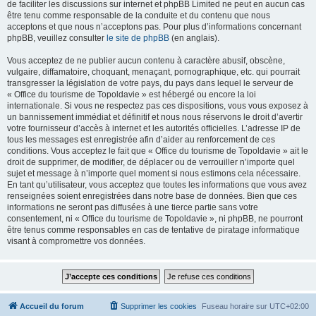
de faciliter les discussions sur internet et phpBB Limited ne peut en aucun cas
être tenu comme responsable de la conduite et du contenu que nous
acceptons et que nous n’acceptons pas. Pour plus d’informations concernant
phpBB, veuillez consulter
le site de phpBB
(en anglais).
Vous acceptez de ne publier aucun contenu à caractère abusif, obscène,
vulgaire, diffamatoire, choquant, menaçant, pornographique, etc. qui pourrait
transgresser la législation de votre pays, du pays dans lequel le serveur de
« Office du tourisme de Topoldavie » est hébergé ou encore la loi
internationale. Si vous ne respectez pas ces dispositions, vous vous exposez à
un bannissement immédiat et définitif et nous nous réservons le droit d’avertir
votre fournisseur d’accès à internet et les autorités officielles. L’adresse IP de
tous les messages est enregistrée afin d’aider au renforcement de ces
conditions. Vous acceptez le fait que « Office du tourisme de Topoldavie » ait le
droit de supprimer, de modifier, de déplacer ou de verrouiller n’importe quel
sujet et message à n’importe quel moment si nous estimons cela nécessaire.
En tant qu’utilisateur, vous acceptez que toutes les informations que vous avez
renseignées soient enregistrées dans notre base de données. Bien que ces
informations ne seront pas diffusées à une tierce partie sans votre
consentement, ni « Office du tourisme de Topoldavie », ni phpBB, ne pourront
être tenus comme responsables en cas de tentative de piratage informatique
visant à compromettre vos données.
Accueil du forum
Supprimer les cookies
Fuseau horaire sur
UTC+02:00