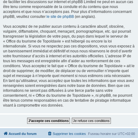
de faciliter les discussions sur internet et phpBB Limited ne peut en aucun cas
être tenu comme responsable de la conduite et du contenu que nous
acceptons et que nous n’acceptons pas. Pour plus d’informations concernant
phpBB, veuillez consulter
le site de phpBB
(en anglais).
Vous acceptez de ne publier aucun contenu à caractère abusif, obscène,
vulgaire, diffamatoire, choquant, menaçant, pornographique, etc. qui pourrait
transgresser la législation de votre pays, du pays dans lequel le serveur de
« Office du tourisme de Topoldavie » est hébergé ou encore la loi
internationale. Si vous ne respectez pas ces dispositions, vous vous exposez à
un bannissement immédiat et définitif et nous nous réservons le droit d’avertir
votre fournisseur d’accès à internet et les autorités officielles. L’adresse IP de
tous les messages est enregistrée afin d’aider au renforcement de ces
conditions. Vous acceptez le fait que « Office du tourisme de Topoldavie » ait le
droit de supprimer, de modifier, de déplacer ou de verrouiller n’importe quel
sujet et message à n’importe quel moment si nous estimons cela nécessaire.
En tant qu’utilisateur, vous acceptez que toutes les informations que vous avez
renseignées soient enregistrées dans notre base de données. Bien que ces
informations ne seront pas diffusées à une tierce partie sans votre
consentement, ni « Office du tourisme de Topoldavie », ni phpBB, ne pourront
être tenus comme responsables en cas de tentative de piratage informatique
visant à compromettre vos données.
Accueil du forum
Supprimer les cookies
Fuseau horaire sur
UTC+02:00