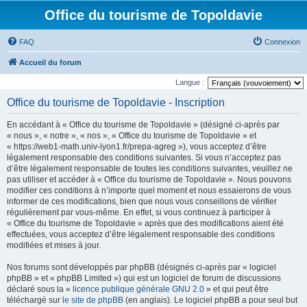
Office du tourisme de Topoldavie
FAQ
Connexion
Accueil du forum
Langue :
Office du tourisme de Topoldavie - Inscription
En accédant à « Office du tourisme de Topoldavie » (désigné ci-après par
« nous », « notre », « nos », « Office du tourisme de Topoldavie » et
« https://web1-math.univ-lyon1.fr/prepa-agreg »), vous acceptez d’être
légalement responsable des conditions suivantes. Si vous n’acceptez pas
d’être légalement responsable de toutes les conditions suivantes, veuillez ne
pas utiliser et accéder à « Office du tourisme de Topoldavie ». Nous pouvons
modifier ces conditions à n’importe quel moment et nous essaierons de vous
informer de ces modifications, bien que nous vous conseillons de vérifier
régulièrement par vous-même. En effet, si vous continuez à participer à
« Office du tourisme de Topoldavie » après que des modifications aient été
effectuées, vous acceptez d’être légalement responsable des conditions
modifiées et mises à jour.
Nos forums sont développés par phpBB (désignés ci-après par « logiciel
phpBB » et « phpBB Limited ») qui est un logiciel de forum de discussions
déclaré sous la «
licence publique générale GNU 2.0
» et qui peut être
téléchargé sur
le site de phpBB
(en anglais). Le logiciel phpBB a pour seul but