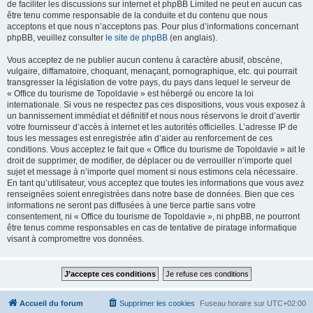
de faciliter les discussions sur internet et phpBB Limited ne peut en aucun cas
être tenu comme responsable de la conduite et du contenu que nous
acceptons et que nous n’acceptons pas. Pour plus d’informations concernant
phpBB, veuillez consulter
le site de phpBB
(en anglais).
Vous acceptez de ne publier aucun contenu à caractère abusif, obscène,
vulgaire, diffamatoire, choquant, menaçant, pornographique, etc. qui pourrait
transgresser la législation de votre pays, du pays dans lequel le serveur de
« Office du tourisme de Topoldavie » est hébergé ou encore la loi
internationale. Si vous ne respectez pas ces dispositions, vous vous exposez à
un bannissement immédiat et définitif et nous nous réservons le droit d’avertir
votre fournisseur d’accès à internet et les autorités officielles. L’adresse IP de
tous les messages est enregistrée afin d’aider au renforcement de ces
conditions. Vous acceptez le fait que « Office du tourisme de Topoldavie » ait le
droit de supprimer, de modifier, de déplacer ou de verrouiller n’importe quel
sujet et message à n’importe quel moment si nous estimons cela nécessaire.
En tant qu’utilisateur, vous acceptez que toutes les informations que vous avez
renseignées soient enregistrées dans notre base de données. Bien que ces
informations ne seront pas diffusées à une tierce partie sans votre
consentement, ni « Office du tourisme de Topoldavie », ni phpBB, ne pourront
être tenus comme responsables en cas de tentative de piratage informatique
visant à compromettre vos données.
Accueil du forum
Supprimer les cookies
Fuseau horaire sur
UTC+02:00