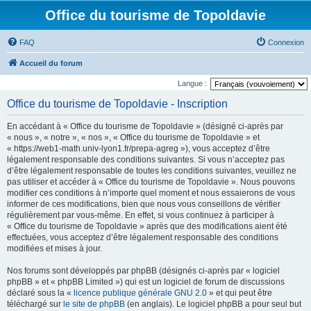
Office du tourisme de Topoldavie
FAQ
Connexion
Accueil du forum
Langue :
Office du tourisme de Topoldavie - Inscription
En accédant à « Office du tourisme de Topoldavie » (désigné ci-après par
« nous », « notre », « nos », « Office du tourisme de Topoldavie » et
« https://web1-math.univ-lyon1.fr/prepa-agreg »), vous acceptez d’être
légalement responsable des conditions suivantes. Si vous n’acceptez pas
d’être légalement responsable de toutes les conditions suivantes, veuillez ne
pas utiliser et accéder à « Office du tourisme de Topoldavie ». Nous pouvons
modifier ces conditions à n’importe quel moment et nous essaierons de vous
informer de ces modifications, bien que nous vous conseillons de vérifier
régulièrement par vous-même. En effet, si vous continuez à participer à
« Office du tourisme de Topoldavie » après que des modifications aient été
effectuées, vous acceptez d’être légalement responsable des conditions
modifiées et mises à jour.
Nos forums sont développés par phpBB (désignés ci-après par « logiciel
phpBB » et « phpBB Limited ») qui est un logiciel de forum de discussions
déclaré sous la «
licence publique générale GNU 2.0
» et qui peut être
téléchargé sur
le site de phpBB
(en anglais). Le logiciel phpBB a pour seul but