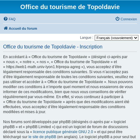
Office du tourisme de Topoldavie
FAQ
Connexion
Accueil du forum
Langue :
Office du tourisme de Topoldavie - Inscription
En accédant à « Office du tourisme de Topoldavie » (désigné ci-après par
« nous », « notre », « nos », « Office du tourisme de Topoldavie » et
« https://web1-math.univ-lyon1.fr/prepa-agreg »), vous acceptez d’être
légalement responsable des conditions suivantes. Si vous n’acceptez pas
d’être légalement responsable de toutes les conditions suivantes, veuillez ne
pas utiliser et accéder à « Office du tourisme de Topoldavie ». Nous pouvons
modifier ces conditions à n’importe quel moment et nous essaierons de vous
informer de ces modifications, bien que nous vous conseillons de vérifier
régulièrement par vous-même. En effet, si vous continuez à participer à
« Office du tourisme de Topoldavie » après que des modifications aient été
effectuées, vous acceptez d’être légalement responsable des conditions
modifiées et mises à jour.
Nos forums sont développés par phpBB (désignés ci-après par « logiciel
phpBB » et « phpBB Limited ») qui est un logiciel de forum de discussions
déclaré sous la «
licence publique générale GNU 2.0
» et qui peut être
téléchargé sur
le site de phpBB
(en anglais). Le logiciel phpBB a pour seul but