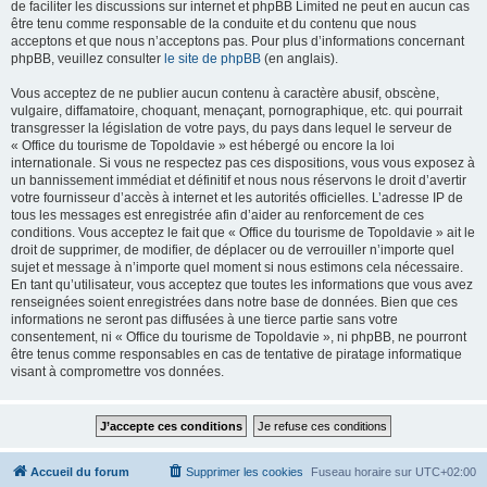
de faciliter les discussions sur internet et phpBB Limited ne peut en aucun cas
être tenu comme responsable de la conduite et du contenu que nous
acceptons et que nous n’acceptons pas. Pour plus d’informations concernant
phpBB, veuillez consulter
le site de phpBB
(en anglais).
Vous acceptez de ne publier aucun contenu à caractère abusif, obscène,
vulgaire, diffamatoire, choquant, menaçant, pornographique, etc. qui pourrait
transgresser la législation de votre pays, du pays dans lequel le serveur de
« Office du tourisme de Topoldavie » est hébergé ou encore la loi
internationale. Si vous ne respectez pas ces dispositions, vous vous exposez à
un bannissement immédiat et définitif et nous nous réservons le droit d’avertir
votre fournisseur d’accès à internet et les autorités officielles. L’adresse IP de
tous les messages est enregistrée afin d’aider au renforcement de ces
conditions. Vous acceptez le fait que « Office du tourisme de Topoldavie » ait le
droit de supprimer, de modifier, de déplacer ou de verrouiller n’importe quel
sujet et message à n’importe quel moment si nous estimons cela nécessaire.
En tant qu’utilisateur, vous acceptez que toutes les informations que vous avez
renseignées soient enregistrées dans notre base de données. Bien que ces
informations ne seront pas diffusées à une tierce partie sans votre
consentement, ni « Office du tourisme de Topoldavie », ni phpBB, ne pourront
être tenus comme responsables en cas de tentative de piratage informatique
visant à compromettre vos données.
Accueil du forum
Supprimer les cookies
Fuseau horaire sur
UTC+02:00