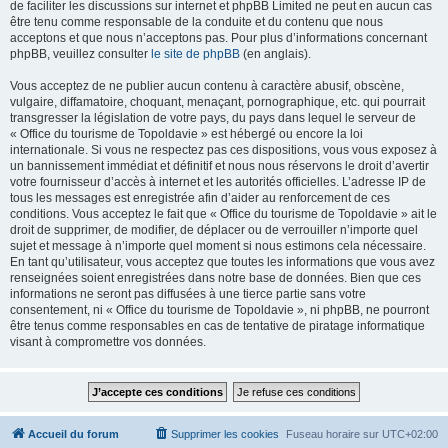
de faciliter les discussions sur internet et phpBB Limited ne peut en aucun cas
être tenu comme responsable de la conduite et du contenu que nous
acceptons et que nous n’acceptons pas. Pour plus d’informations concernant
phpBB, veuillez consulter
le site de phpBB
(en anglais).
Vous acceptez de ne publier aucun contenu à caractère abusif, obscène,
vulgaire, diffamatoire, choquant, menaçant, pornographique, etc. qui pourrait
transgresser la législation de votre pays, du pays dans lequel le serveur de
« Office du tourisme de Topoldavie » est hébergé ou encore la loi
internationale. Si vous ne respectez pas ces dispositions, vous vous exposez à
un bannissement immédiat et définitif et nous nous réservons le droit d’avertir
votre fournisseur d’accès à internet et les autorités officielles. L’adresse IP de
tous les messages est enregistrée afin d’aider au renforcement de ces
conditions. Vous acceptez le fait que « Office du tourisme de Topoldavie » ait le
droit de supprimer, de modifier, de déplacer ou de verrouiller n’importe quel
sujet et message à n’importe quel moment si nous estimons cela nécessaire.
En tant qu’utilisateur, vous acceptez que toutes les informations que vous avez
renseignées soient enregistrées dans notre base de données. Bien que ces
informations ne seront pas diffusées à une tierce partie sans votre
consentement, ni « Office du tourisme de Topoldavie », ni phpBB, ne pourront
être tenus comme responsables en cas de tentative de piratage informatique
visant à compromettre vos données.
Accueil du forum
Supprimer les cookies
Fuseau horaire sur
UTC+02:00