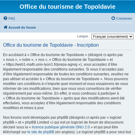
Office du tourisme de Topoldavie
FAQ
Connexion
Accueil du forum
Langue :
Office du tourisme de Topoldavie - Inscription
En accédant à « Office du tourisme de Topoldavie » (désigné ci-après par
« nous », « notre », « nos », « Office du tourisme de Topoldavie » et
« https://web1-math.univ-lyon1.fr/prepa-agreg »), vous acceptez d’être
légalement responsable des conditions suivantes. Si vous n’acceptez pas
d’être légalement responsable de toutes les conditions suivantes, veuillez ne
pas utiliser et accéder à « Office du tourisme de Topoldavie ». Nous pouvons
modifier ces conditions à n’importe quel moment et nous essaierons de vous
informer de ces modifications, bien que nous vous conseillons de vérifier
régulièrement par vous-même. En effet, si vous continuez à participer à
« Office du tourisme de Topoldavie » après que des modifications aient été
effectuées, vous acceptez d’être légalement responsable des conditions
modifiées et mises à jour.
Nos forums sont développés par phpBB (désignés ci-après par « logiciel
phpBB » et « phpBB Limited ») qui est un logiciel de forum de discussions
déclaré sous la «
licence publique générale GNU 2.0
» et qui peut être
téléchargé sur
le site de phpBB
(en anglais). Le logiciel phpBB a pour seul but