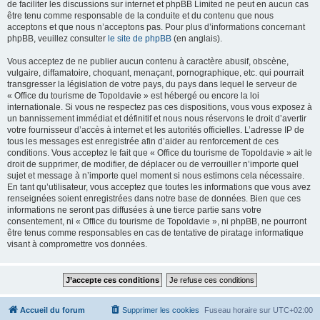
de faciliter les discussions sur internet et phpBB Limited ne peut en aucun cas
être tenu comme responsable de la conduite et du contenu que nous
acceptons et que nous n’acceptons pas. Pour plus d’informations concernant
phpBB, veuillez consulter
le site de phpBB
(en anglais).
Vous acceptez de ne publier aucun contenu à caractère abusif, obscène,
vulgaire, diffamatoire, choquant, menaçant, pornographique, etc. qui pourrait
transgresser la législation de votre pays, du pays dans lequel le serveur de
« Office du tourisme de Topoldavie » est hébergé ou encore la loi
internationale. Si vous ne respectez pas ces dispositions, vous vous exposez à
un bannissement immédiat et définitif et nous nous réservons le droit d’avertir
votre fournisseur d’accès à internet et les autorités officielles. L’adresse IP de
tous les messages est enregistrée afin d’aider au renforcement de ces
conditions. Vous acceptez le fait que « Office du tourisme de Topoldavie » ait le
droit de supprimer, de modifier, de déplacer ou de verrouiller n’importe quel
sujet et message à n’importe quel moment si nous estimons cela nécessaire.
En tant qu’utilisateur, vous acceptez que toutes les informations que vous avez
renseignées soient enregistrées dans notre base de données. Bien que ces
informations ne seront pas diffusées à une tierce partie sans votre
consentement, ni « Office du tourisme de Topoldavie », ni phpBB, ne pourront
être tenus comme responsables en cas de tentative de piratage informatique
visant à compromettre vos données.
Accueil du forum
Supprimer les cookies
Fuseau horaire sur
UTC+02:00