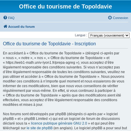
Office du tourisme de Topoldavie
FAQ
Connexion
Accueil du forum
Langue :
Office du tourisme de Topoldavie - Inscription
En accédant à « Office du tourisme de Topoldavie » (désigné ci-après par
« nous », « notre », « nos », « Office du tourisme de Topoldavie » et
« https://web1-math.univ-lyon1.fr/prepa-agreg »), vous acceptez d’être
légalement responsable des conditions suivantes. Si vous n’acceptez pas
d’être légalement responsable de toutes les conditions suivantes, veuillez ne
pas utiliser et accéder à « Office du tourisme de Topoldavie ». Nous pouvons
modifier ces conditions à n’importe quel moment et nous essaierons de vous
informer de ces modifications, bien que nous vous conseillons de vérifier
régulièrement par vous-même. En effet, si vous continuez à participer à
« Office du tourisme de Topoldavie » après que des modifications aient été
effectuées, vous acceptez d’être légalement responsable des conditions
modifiées et mises à jour.
Nos forums sont développés par phpBB (désignés ci-après par « logiciel
phpBB » et « phpBB Limited ») qui est un logiciel de forum de discussions
déclaré sous la «
licence publique générale GNU 2.0
» et qui peut être
téléchargé sur
le site de phpBB
(en anglais). Le logiciel phpBB a pour seul but