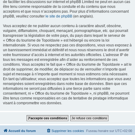
de faciliter les discussions sur internet et phpBB Limited ne peut en aucun cas
être tenu comme responsable de la conduite et du contenu que nous
acceptons et que nous n’acceptons pas. Pour plus d’informations concernant
phpBB, veuillez consulter
le site de phpBB
(en anglais).
Vous acceptez de ne publier aucun contenu à caractère abusif, obscène,
vulgaire, diffamatoire, choquant, menaçant, pornographique, etc. qui pourrait
transgresser la législation de votre pays, du pays dans lequel le serveur de
« Office du tourisme de Topoldavie » est hébergé ou encore la loi
internationale. Si vous ne respectez pas ces dispositions, vous vous exposez à
un bannissement immédiat et définitif et nous nous réservons le droit d’avertir
votre fournisseur d’accès à internet et les autorités officielles. L’adresse IP de
tous les messages est enregistrée afin d’aider au renforcement de ces
conditions. Vous acceptez le fait que « Office du tourisme de Topoldavie » ait le
droit de supprimer, de modifier, de déplacer ou de verrouiller n’importe quel
sujet et message à n’importe quel moment si nous estimons cela nécessaire.
En tant qu’utilisateur, vous acceptez que toutes les informations que vous avez
renseignées soient enregistrées dans notre base de données. Bien que ces
informations ne seront pas diffusées à une tierce partie sans votre
consentement, ni « Office du tourisme de Topoldavie », ni phpBB, ne pourront
être tenus comme responsables en cas de tentative de piratage informatique
visant à compromettre vos données.
Accueil du forum
Supprimer les cookies
Fuseau horaire sur
UTC+02:00