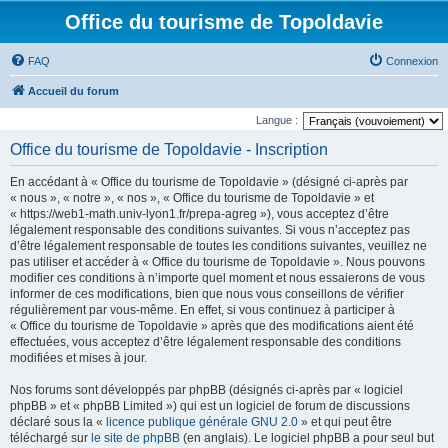
Office du tourisme de Topoldavie
FAQ
Connexion
Accueil du forum
Langue :
Office du tourisme de Topoldavie - Inscription
En accédant à « Office du tourisme de Topoldavie » (désigné ci-après par
« nous », « notre », « nos », « Office du tourisme de Topoldavie » et
« https://web1-math.univ-lyon1.fr/prepa-agreg »), vous acceptez d’être
légalement responsable des conditions suivantes. Si vous n’acceptez pas
d’être légalement responsable de toutes les conditions suivantes, veuillez ne
pas utiliser et accéder à « Office du tourisme de Topoldavie ». Nous pouvons
modifier ces conditions à n’importe quel moment et nous essaierons de vous
informer de ces modifications, bien que nous vous conseillons de vérifier
régulièrement par vous-même. En effet, si vous continuez à participer à
« Office du tourisme de Topoldavie » après que des modifications aient été
effectuées, vous acceptez d’être légalement responsable des conditions
modifiées et mises à jour.
Nos forums sont développés par phpBB (désignés ci-après par « logiciel
phpBB » et « phpBB Limited ») qui est un logiciel de forum de discussions
déclaré sous la «
licence publique générale GNU 2.0
» et qui peut être
téléchargé sur
le site de phpBB
(en anglais). Le logiciel phpBB a pour seul but