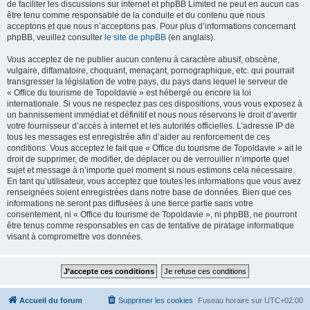
de faciliter les discussions sur internet et phpBB Limited ne peut en aucun cas
être tenu comme responsable de la conduite et du contenu que nous
acceptons et que nous n’acceptons pas. Pour plus d’informations concernant
phpBB, veuillez consulter
le site de phpBB
(en anglais).
Vous acceptez de ne publier aucun contenu à caractère abusif, obscène,
vulgaire, diffamatoire, choquant, menaçant, pornographique, etc. qui pourrait
transgresser la législation de votre pays, du pays dans lequel le serveur de
« Office du tourisme de Topoldavie » est hébergé ou encore la loi
internationale. Si vous ne respectez pas ces dispositions, vous vous exposez à
un bannissement immédiat et définitif et nous nous réservons le droit d’avertir
votre fournisseur d’accès à internet et les autorités officielles. L’adresse IP de
tous les messages est enregistrée afin d’aider au renforcement de ces
conditions. Vous acceptez le fait que « Office du tourisme de Topoldavie » ait le
droit de supprimer, de modifier, de déplacer ou de verrouiller n’importe quel
sujet et message à n’importe quel moment si nous estimons cela nécessaire.
En tant qu’utilisateur, vous acceptez que toutes les informations que vous avez
renseignées soient enregistrées dans notre base de données. Bien que ces
informations ne seront pas diffusées à une tierce partie sans votre
consentement, ni « Office du tourisme de Topoldavie », ni phpBB, ne pourront
être tenus comme responsables en cas de tentative de piratage informatique
visant à compromettre vos données.
Accueil du forum
Supprimer les cookies
Fuseau horaire sur
UTC+02:00