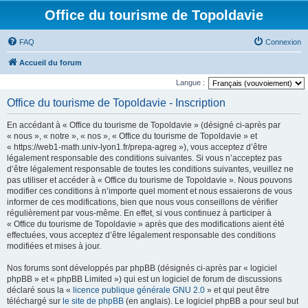
Office du tourisme de Topoldavie
FAQ
Connexion
Accueil du forum
Langue :
Office du tourisme de Topoldavie - Inscription
En accédant à « Office du tourisme de Topoldavie » (désigné ci-après par
« nous », « notre », « nos », « Office du tourisme de Topoldavie » et
« https://web1-math.univ-lyon1.fr/prepa-agreg »), vous acceptez d’être
légalement responsable des conditions suivantes. Si vous n’acceptez pas
d’être légalement responsable de toutes les conditions suivantes, veuillez ne
pas utiliser et accéder à « Office du tourisme de Topoldavie ». Nous pouvons
modifier ces conditions à n’importe quel moment et nous essaierons de vous
informer de ces modifications, bien que nous vous conseillons de vérifier
régulièrement par vous-même. En effet, si vous continuez à participer à
« Office du tourisme de Topoldavie » après que des modifications aient été
effectuées, vous acceptez d’être légalement responsable des conditions
modifiées et mises à jour.
Nos forums sont développés par phpBB (désignés ci-après par « logiciel
phpBB » et « phpBB Limited ») qui est un logiciel de forum de discussions
déclaré sous la «
licence publique générale GNU 2.0
» et qui peut être
téléchargé sur
le site de phpBB
(en anglais). Le logiciel phpBB a pour seul but