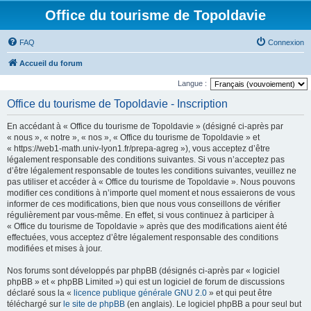
Office du tourisme de Topoldavie
FAQ
Connexion
Accueil du forum
Langue :
Office du tourisme de Topoldavie - Inscription
En accédant à « Office du tourisme de Topoldavie » (désigné ci-après par
« nous », « notre », « nos », « Office du tourisme de Topoldavie » et
« https://web1-math.univ-lyon1.fr/prepa-agreg »), vous acceptez d’être
légalement responsable des conditions suivantes. Si vous n’acceptez pas
d’être légalement responsable de toutes les conditions suivantes, veuillez ne
pas utiliser et accéder à « Office du tourisme de Topoldavie ». Nous pouvons
modifier ces conditions à n’importe quel moment et nous essaierons de vous
informer de ces modifications, bien que nous vous conseillons de vérifier
régulièrement par vous-même. En effet, si vous continuez à participer à
« Office du tourisme de Topoldavie » après que des modifications aient été
effectuées, vous acceptez d’être légalement responsable des conditions
modifiées et mises à jour.
Nos forums sont développés par phpBB (désignés ci-après par « logiciel
phpBB » et « phpBB Limited ») qui est un logiciel de forum de discussions
déclaré sous la «
licence publique générale GNU 2.0
» et qui peut être
téléchargé sur
le site de phpBB
(en anglais). Le logiciel phpBB a pour seul but