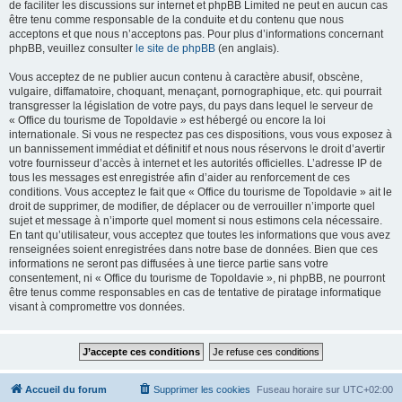
de faciliter les discussions sur internet et phpBB Limited ne peut en aucun cas
être tenu comme responsable de la conduite et du contenu que nous
acceptons et que nous n’acceptons pas. Pour plus d’informations concernant
phpBB, veuillez consulter
le site de phpBB
(en anglais).
Vous acceptez de ne publier aucun contenu à caractère abusif, obscène,
vulgaire, diffamatoire, choquant, menaçant, pornographique, etc. qui pourrait
transgresser la législation de votre pays, du pays dans lequel le serveur de
« Office du tourisme de Topoldavie » est hébergé ou encore la loi
internationale. Si vous ne respectez pas ces dispositions, vous vous exposez à
un bannissement immédiat et définitif et nous nous réservons le droit d’avertir
votre fournisseur d’accès à internet et les autorités officielles. L’adresse IP de
tous les messages est enregistrée afin d’aider au renforcement de ces
conditions. Vous acceptez le fait que « Office du tourisme de Topoldavie » ait le
droit de supprimer, de modifier, de déplacer ou de verrouiller n’importe quel
sujet et message à n’importe quel moment si nous estimons cela nécessaire.
En tant qu’utilisateur, vous acceptez que toutes les informations que vous avez
renseignées soient enregistrées dans notre base de données. Bien que ces
informations ne seront pas diffusées à une tierce partie sans votre
consentement, ni « Office du tourisme de Topoldavie », ni phpBB, ne pourront
être tenus comme responsables en cas de tentative de piratage informatique
visant à compromettre vos données.
Accueil du forum
Supprimer les cookies
Fuseau horaire sur
UTC+02:00