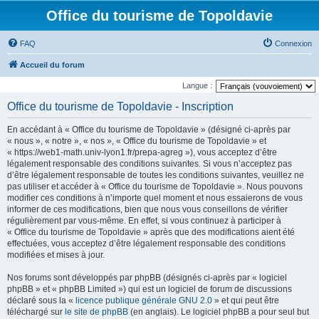
Office du tourisme de Topoldavie
FAQ
Connexion
Accueil du forum
Langue :
Office du tourisme de Topoldavie - Inscription
En accédant à « Office du tourisme de Topoldavie » (désigné ci-après par
« nous », « notre », « nos », « Office du tourisme de Topoldavie » et
« https://web1-math.univ-lyon1.fr/prepa-agreg »), vous acceptez d’être
légalement responsable des conditions suivantes. Si vous n’acceptez pas
d’être légalement responsable de toutes les conditions suivantes, veuillez ne
pas utiliser et accéder à « Office du tourisme de Topoldavie ». Nous pouvons
modifier ces conditions à n’importe quel moment et nous essaierons de vous
informer de ces modifications, bien que nous vous conseillons de vérifier
régulièrement par vous-même. En effet, si vous continuez à participer à
« Office du tourisme de Topoldavie » après que des modifications aient été
effectuées, vous acceptez d’être légalement responsable des conditions
modifiées et mises à jour.
Nos forums sont développés par phpBB (désignés ci-après par « logiciel
phpBB » et « phpBB Limited ») qui est un logiciel de forum de discussions
déclaré sous la «
licence publique générale GNU 2.0
» et qui peut être
téléchargé sur
le site de phpBB
(en anglais). Le logiciel phpBB a pour seul but