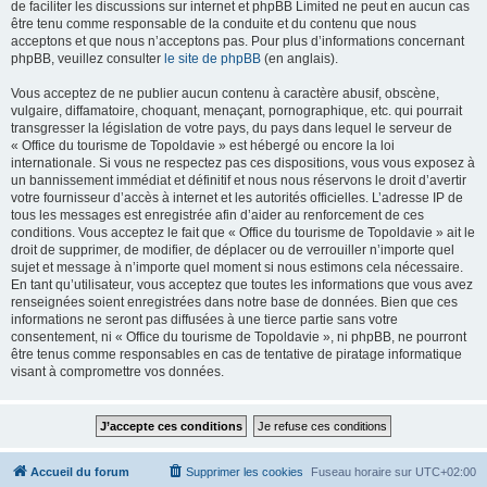
de faciliter les discussions sur internet et phpBB Limited ne peut en aucun cas
être tenu comme responsable de la conduite et du contenu que nous
acceptons et que nous n’acceptons pas. Pour plus d’informations concernant
phpBB, veuillez consulter
le site de phpBB
(en anglais).
Vous acceptez de ne publier aucun contenu à caractère abusif, obscène,
vulgaire, diffamatoire, choquant, menaçant, pornographique, etc. qui pourrait
transgresser la législation de votre pays, du pays dans lequel le serveur de
« Office du tourisme de Topoldavie » est hébergé ou encore la loi
internationale. Si vous ne respectez pas ces dispositions, vous vous exposez à
un bannissement immédiat et définitif et nous nous réservons le droit d’avertir
votre fournisseur d’accès à internet et les autorités officielles. L’adresse IP de
tous les messages est enregistrée afin d’aider au renforcement de ces
conditions. Vous acceptez le fait que « Office du tourisme de Topoldavie » ait le
droit de supprimer, de modifier, de déplacer ou de verrouiller n’importe quel
sujet et message à n’importe quel moment si nous estimons cela nécessaire.
En tant qu’utilisateur, vous acceptez que toutes les informations que vous avez
renseignées soient enregistrées dans notre base de données. Bien que ces
informations ne seront pas diffusées à une tierce partie sans votre
consentement, ni « Office du tourisme de Topoldavie », ni phpBB, ne pourront
être tenus comme responsables en cas de tentative de piratage informatique
visant à compromettre vos données.
Accueil du forum
Supprimer les cookies
Fuseau horaire sur
UTC+02:00