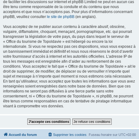
de faciliter les discussions sur internet et phpBB Limited ne peut en aucun cas
être tenu comme responsable de la conduite et du contenu que nous
acceptons et que nous n’acceptons pas. Pour plus d’informations concernant
phpBB, veuillez consulter
le site de phpBB
(en anglais).
Vous acceptez de ne publier aucun contenu à caractère abusif, obscène,
vulgaire, diffamatoire, choquant, menaçant, pornographique, etc. qui pourrait
transgresser la législation de votre pays, du pays dans lequel le serveur de
« Office du tourisme de Topoldavie » est hébergé ou encore la loi
internationale. Si vous ne respectez pas ces dispositions, vous vous exposez à
un bannissement immédiat et définitif et nous nous réservons le droit d’avertir
votre fournisseur d’accès à internet et les autorités officielles. L’adresse IP de
tous les messages est enregistrée afin d’aider au renforcement de ces
conditions. Vous acceptez le fait que « Office du tourisme de Topoldavie » ait le
droit de supprimer, de modifier, de déplacer ou de verrouiller n’importe quel
sujet et message à n’importe quel moment si nous estimons cela nécessaire.
En tant qu’utilisateur, vous acceptez que toutes les informations que vous avez
renseignées soient enregistrées dans notre base de données. Bien que ces
informations ne seront pas diffusées à une tierce partie sans votre
consentement, ni « Office du tourisme de Topoldavie », ni phpBB, ne pourront
être tenus comme responsables en cas de tentative de piratage informatique
visant à compromettre vos données.
Accueil du forum
Supprimer les cookies
Fuseau horaire sur
UTC+02:00