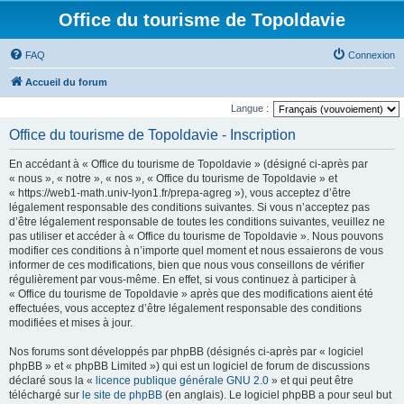
Office du tourisme de Topoldavie
FAQ
Connexion
Accueil du forum
Langue :
Office du tourisme de Topoldavie - Inscription
En accédant à « Office du tourisme de Topoldavie » (désigné ci-après par
« nous », « notre », « nos », « Office du tourisme de Topoldavie » et
« https://web1-math.univ-lyon1.fr/prepa-agreg »), vous acceptez d’être
légalement responsable des conditions suivantes. Si vous n’acceptez pas
d’être légalement responsable de toutes les conditions suivantes, veuillez ne
pas utiliser et accéder à « Office du tourisme de Topoldavie ». Nous pouvons
modifier ces conditions à n’importe quel moment et nous essaierons de vous
informer de ces modifications, bien que nous vous conseillons de vérifier
régulièrement par vous-même. En effet, si vous continuez à participer à
« Office du tourisme de Topoldavie » après que des modifications aient été
effectuées, vous acceptez d’être légalement responsable des conditions
modifiées et mises à jour.
Nos forums sont développés par phpBB (désignés ci-après par « logiciel
phpBB » et « phpBB Limited ») qui est un logiciel de forum de discussions
déclaré sous la «
licence publique générale GNU 2.0
» et qui peut être
téléchargé sur
le site de phpBB
(en anglais). Le logiciel phpBB a pour seul but