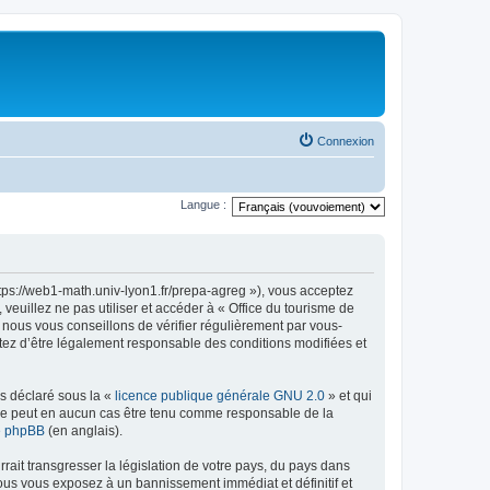
Connexion
Langue :
ttps://web1-math.univ-lyon1.fr/prepa-agreg »), vous acceptez
euillez ne pas utiliser et accéder à « Office du tourisme de
nous vous conseillons de vérifier régulièrement par vous-
ptez d’être légalement responsable des conditions modifiées et
ns déclaré sous la «
licence publique générale GNU 2.0
» et qui
ed ne peut en aucun cas être tenu comme responsable de la
de phpBB
(en anglais).
ait transgresser la législation de votre pays, du pays dans
vous vous exposez à un bannissement immédiat et définitif et