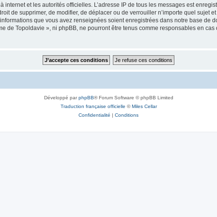
 à internet et les autorités officielles. L’adresse IP de tous les messages est enregi
e droit de supprimer, de modifier, de déplacer ou de verrouiller n’importe quel suje
es informations que vous avez renseignées soient enregistrées dans notre base de 
isme de Topoldavie », ni phpBB, ne pourront être tenus comme responsables en cas 
Développé par
phpBB
® Forum Software © phpBB Limited
Traduction française officielle
©
Miles Cellar
Confidentialité
|
Conditions