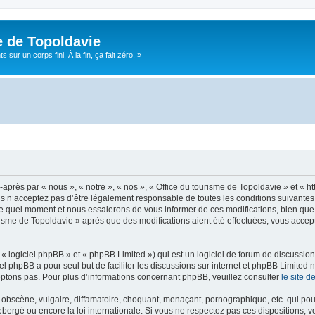
e de Topoldavie
sur un corps fini. À la fin, ça fait zéro. »
après par « nous », « notre », « nos », « Office du tourisme de Topoldavie » et « h
 n’acceptez pas d’être légalement responsable de toutes les conditions suivantes, v
e quel moment et nous essaierons de vous informer de ces modifications, bien que 
ourisme de Topoldavie » après que des modifications aient été effectuées, vous acce
 logiciel phpBB » et « phpBB Limited ») qui est un logiciel de forum de discussio
iel phpBB a pour seul but de faciliter les discussions sur internet et phpBB Limit
ptons pas. Pour plus d’informations concernant phpBB, veuillez consulter
le site 
obscène, vulgaire, diffamatoire, choquant, menaçant, pornographique, etc. qui pourr
ébergé ou encore la loi internationale. Si vous ne respectez pas ces dispositions, 