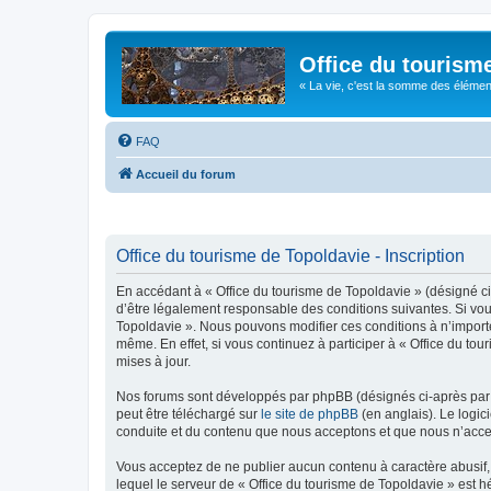
Office du tourism
« La vie, c'est la somme des éléments 
FAQ
Accueil du forum
Office du tourisme de Topoldavie - Inscription
En accédant à « Office du tourisme de Topoldavie » (désigné ci-
d’être légalement responsable des conditions suivantes. Si vous
Topoldavie ». Nous pouvons modifier ces conditions à n’import
même. En effet, si vous continuez à participer à « Office du t
mises à jour.
Nos forums sont développés par phpBB (désignés ci-après par «
peut être téléchargé sur
le site de phpBB
(en anglais). Le logic
conduite et du contenu que nous acceptons et que nous n’acce
Vous acceptez de ne publier aucun contenu à caractère abusif, 
lequel le serveur de « Office du tourisme de Topoldavie » est h