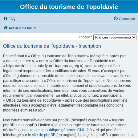
Office du tourisme de Topoldavie
FAQ
Connexion
Accueil du forum
Langue :
Office du tourisme de Topoldavie - Inscription
En accédant à « Office du tourisme de Topoldavie » (désigné ci-après par
« nous », « notre », « nos », « Office du tourisme de Topoldavie » et
« https://web1-math.univ-lyon1.fr/prepa-agreg »), vous acceptez d’être
légalement responsable des conditions suivantes. Si vous n’acceptez pas
d’être légalement responsable de toutes les conditions suivantes, veuillez ne
pas utiliser et accéder à « Office du tourisme de Topoldavie ». Nous pouvons
modifier ces conditions à n’importe quel moment et nous essaierons de vous
informer de ces modifications, bien que nous vous conseillons de vérifier
régulièrement par vous-même. En effet, si vous continuez à participer à
« Office du tourisme de Topoldavie » après que des modifications aient été
effectuées, vous acceptez d’être légalement responsable des conditions
modifiées et mises à jour.
Nos forums sont développés par phpBB (désignés ci-après par « logiciel
phpBB » et « phpBB Limited ») qui est un logiciel de forum de discussions
déclaré sous la «
licence publique générale GNU 2.0
» et qui peut être
téléchargé sur
le site de phpBB
(en anglais). Le logiciel phpBB a pour seul but