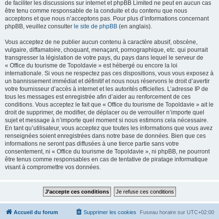
de faciliter les discussions sur internet et phpBB Limited ne peut en aucun cas
être tenu comme responsable de la conduite et du contenu que nous
acceptons et que nous n’acceptons pas. Pour plus d’informations concernant
phpBB, veuillez consulter
le site de phpBB
(en anglais).
Vous acceptez de ne publier aucun contenu à caractère abusif, obscène,
vulgaire, diffamatoire, choquant, menaçant, pornographique, etc. qui pourrait
transgresser la législation de votre pays, du pays dans lequel le serveur de
« Office du tourisme de Topoldavie » est hébergé ou encore la loi
internationale. Si vous ne respectez pas ces dispositions, vous vous exposez à
un bannissement immédiat et définitif et nous nous réservons le droit d’avertir
votre fournisseur d’accès à internet et les autorités officielles. L’adresse IP de
tous les messages est enregistrée afin d’aider au renforcement de ces
conditions. Vous acceptez le fait que « Office du tourisme de Topoldavie » ait le
droit de supprimer, de modifier, de déplacer ou de verrouiller n’importe quel
sujet et message à n’importe quel moment si nous estimons cela nécessaire.
En tant qu’utilisateur, vous acceptez que toutes les informations que vous avez
renseignées soient enregistrées dans notre base de données. Bien que ces
informations ne seront pas diffusées à une tierce partie sans votre
consentement, ni « Office du tourisme de Topoldavie », ni phpBB, ne pourront
être tenus comme responsables en cas de tentative de piratage informatique
visant à compromettre vos données.
Accueil du forum
Supprimer les cookies
Fuseau horaire sur
UTC+02:00