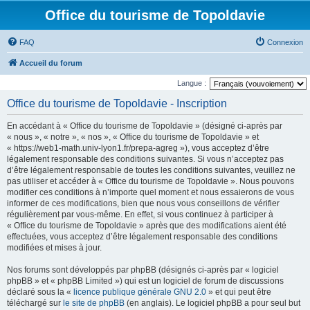
Office du tourisme de Topoldavie
FAQ
Connexion
Accueil du forum
Langue :
Office du tourisme de Topoldavie - Inscription
En accédant à « Office du tourisme de Topoldavie » (désigné ci-après par
« nous », « notre », « nos », « Office du tourisme de Topoldavie » et
« https://web1-math.univ-lyon1.fr/prepa-agreg »), vous acceptez d’être
légalement responsable des conditions suivantes. Si vous n’acceptez pas
d’être légalement responsable de toutes les conditions suivantes, veuillez ne
pas utiliser et accéder à « Office du tourisme de Topoldavie ». Nous pouvons
modifier ces conditions à n’importe quel moment et nous essaierons de vous
informer de ces modifications, bien que nous vous conseillons de vérifier
régulièrement par vous-même. En effet, si vous continuez à participer à
« Office du tourisme de Topoldavie » après que des modifications aient été
effectuées, vous acceptez d’être légalement responsable des conditions
modifiées et mises à jour.
Nos forums sont développés par phpBB (désignés ci-après par « logiciel
phpBB » et « phpBB Limited ») qui est un logiciel de forum de discussions
déclaré sous la «
licence publique générale GNU 2.0
» et qui peut être
téléchargé sur
le site de phpBB
(en anglais). Le logiciel phpBB a pour seul but