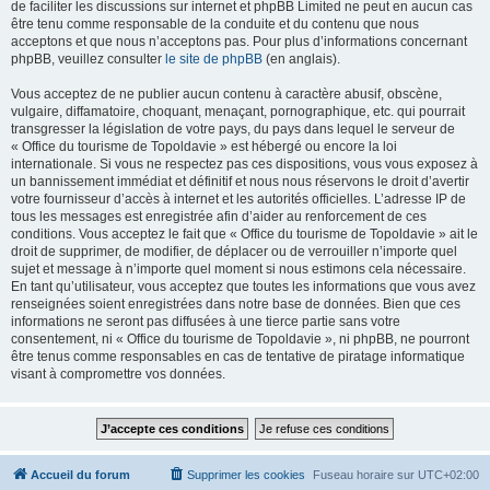
de faciliter les discussions sur internet et phpBB Limited ne peut en aucun cas
être tenu comme responsable de la conduite et du contenu que nous
acceptons et que nous n’acceptons pas. Pour plus d’informations concernant
phpBB, veuillez consulter
le site de phpBB
(en anglais).
Vous acceptez de ne publier aucun contenu à caractère abusif, obscène,
vulgaire, diffamatoire, choquant, menaçant, pornographique, etc. qui pourrait
transgresser la législation de votre pays, du pays dans lequel le serveur de
« Office du tourisme de Topoldavie » est hébergé ou encore la loi
internationale. Si vous ne respectez pas ces dispositions, vous vous exposez à
un bannissement immédiat et définitif et nous nous réservons le droit d’avertir
votre fournisseur d’accès à internet et les autorités officielles. L’adresse IP de
tous les messages est enregistrée afin d’aider au renforcement de ces
conditions. Vous acceptez le fait que « Office du tourisme de Topoldavie » ait le
droit de supprimer, de modifier, de déplacer ou de verrouiller n’importe quel
sujet et message à n’importe quel moment si nous estimons cela nécessaire.
En tant qu’utilisateur, vous acceptez que toutes les informations que vous avez
renseignées soient enregistrées dans notre base de données. Bien que ces
informations ne seront pas diffusées à une tierce partie sans votre
consentement, ni « Office du tourisme de Topoldavie », ni phpBB, ne pourront
être tenus comme responsables en cas de tentative de piratage informatique
visant à compromettre vos données.
Accueil du forum
Supprimer les cookies
Fuseau horaire sur
UTC+02:00