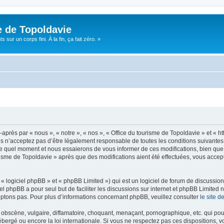
e de Topoldavie
sur un corps fini. À la fin, ça fait zéro. »
après par « nous », « notre », « nos », « Office du tourisme de Topoldavie » et « h
 n’acceptez pas d’être légalement responsable de toutes les conditions suivantes, v
e quel moment et nous essaierons de vous informer de ces modifications, bien que 
ourisme de Topoldavie » après que des modifications aient été effectuées, vous acce
 logiciel phpBB » et « phpBB Limited ») qui est un logiciel de forum de discussio
iel phpBB a pour seul but de faciliter les discussions sur internet et phpBB Limit
ptons pas. Pour plus d’informations concernant phpBB, veuillez consulter
le site 
obscène, vulgaire, diffamatoire, choquant, menaçant, pornographique, etc. qui pourr
ébergé ou encore la loi internationale. Si vous ne respectez pas ces dispositions, 