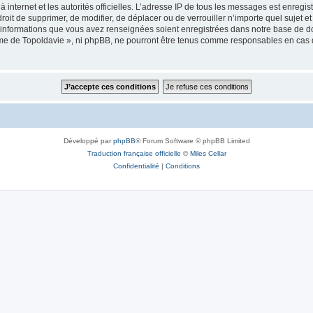
 à internet et les autorités officielles. L’adresse IP de tous les messages est enregi
e droit de supprimer, de modifier, de déplacer ou de verrouiller n’importe quel suje
es informations que vous avez renseignées soient enregistrées dans notre base de 
isme de Topoldavie », ni phpBB, ne pourront être tenus comme responsables en cas 
Développé par
phpBB
® Forum Software © phpBB Limited
Traduction française officielle
©
Miles Cellar
Confidentialité
|
Conditions