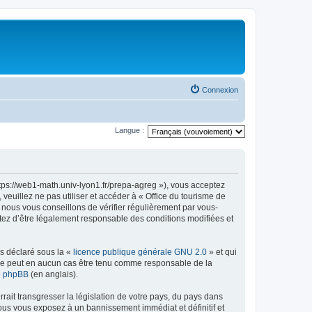
Connexion
Langue :
ttps://web1-math.univ-lyon1.fr/prepa-agreg »), vous acceptez
euillez ne pas utiliser et accéder à « Office du tourisme de
nous vous conseillons de vérifier régulièrement par vous-
ptez d’être légalement responsable des conditions modifiées et
ns déclaré sous la «
licence publique générale GNU 2.0
» et qui
ed ne peut en aucun cas être tenu comme responsable de la
de phpBB
(en anglais).
ait transgresser la législation de votre pays, du pays dans
vous vous exposez à un bannissement immédiat et définitif et