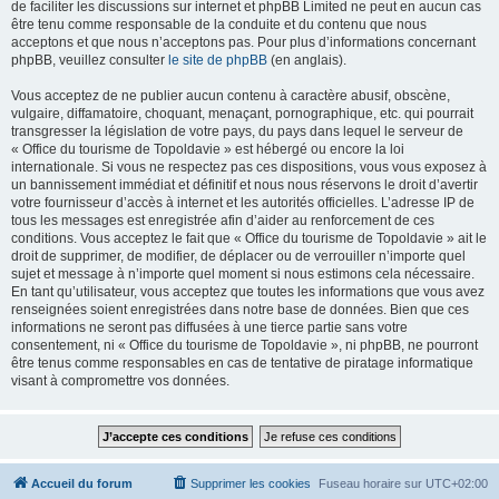
de faciliter les discussions sur internet et phpBB Limited ne peut en aucun cas
être tenu comme responsable de la conduite et du contenu que nous
acceptons et que nous n’acceptons pas. Pour plus d’informations concernant
phpBB, veuillez consulter
le site de phpBB
(en anglais).
Vous acceptez de ne publier aucun contenu à caractère abusif, obscène,
vulgaire, diffamatoire, choquant, menaçant, pornographique, etc. qui pourrait
transgresser la législation de votre pays, du pays dans lequel le serveur de
« Office du tourisme de Topoldavie » est hébergé ou encore la loi
internationale. Si vous ne respectez pas ces dispositions, vous vous exposez à
un bannissement immédiat et définitif et nous nous réservons le droit d’avertir
votre fournisseur d’accès à internet et les autorités officielles. L’adresse IP de
tous les messages est enregistrée afin d’aider au renforcement de ces
conditions. Vous acceptez le fait que « Office du tourisme de Topoldavie » ait le
droit de supprimer, de modifier, de déplacer ou de verrouiller n’importe quel
sujet et message à n’importe quel moment si nous estimons cela nécessaire.
En tant qu’utilisateur, vous acceptez que toutes les informations que vous avez
renseignées soient enregistrées dans notre base de données. Bien que ces
informations ne seront pas diffusées à une tierce partie sans votre
consentement, ni « Office du tourisme de Topoldavie », ni phpBB, ne pourront
être tenus comme responsables en cas de tentative de piratage informatique
visant à compromettre vos données.
Accueil du forum
Supprimer les cookies
Fuseau horaire sur
UTC+02:00