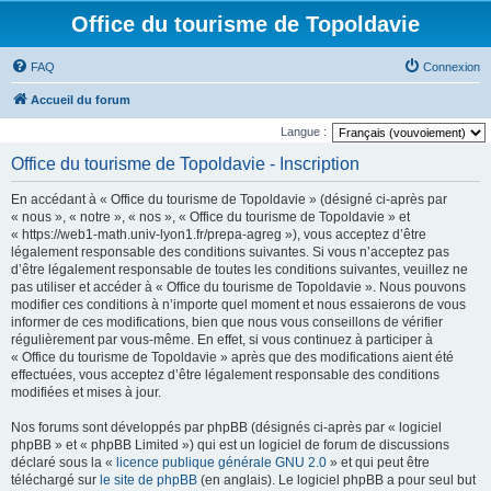
Office du tourisme de Topoldavie
FAQ
Connexion
Accueil du forum
Langue :
Office du tourisme de Topoldavie - Inscription
En accédant à « Office du tourisme de Topoldavie » (désigné ci-après par
« nous », « notre », « nos », « Office du tourisme de Topoldavie » et
« https://web1-math.univ-lyon1.fr/prepa-agreg »), vous acceptez d’être
légalement responsable des conditions suivantes. Si vous n’acceptez pas
d’être légalement responsable de toutes les conditions suivantes, veuillez ne
pas utiliser et accéder à « Office du tourisme de Topoldavie ». Nous pouvons
modifier ces conditions à n’importe quel moment et nous essaierons de vous
informer de ces modifications, bien que nous vous conseillons de vérifier
régulièrement par vous-même. En effet, si vous continuez à participer à
« Office du tourisme de Topoldavie » après que des modifications aient été
effectuées, vous acceptez d’être légalement responsable des conditions
modifiées et mises à jour.
Nos forums sont développés par phpBB (désignés ci-après par « logiciel
phpBB » et « phpBB Limited ») qui est un logiciel de forum de discussions
déclaré sous la «
licence publique générale GNU 2.0
» et qui peut être
téléchargé sur
le site de phpBB
(en anglais). Le logiciel phpBB a pour seul but