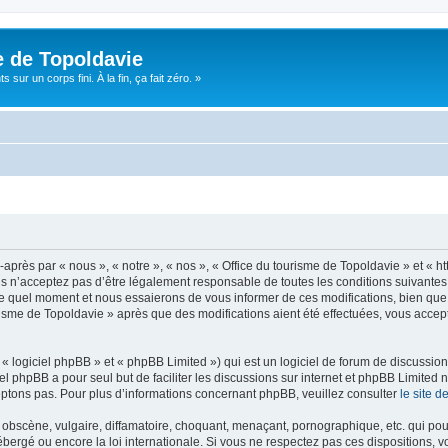
e de Topoldavie
sur un corps fini. À la fin, ça fait zéro. »
après par « nous », « notre », « nos », « Office du tourisme de Topoldavie » et « h
 n’acceptez pas d’être légalement responsable de toutes les conditions suivantes, v
e quel moment et nous essaierons de vous informer de ces modifications, bien que 
ourisme de Topoldavie » après que des modifications aient été effectuées, vous acce
 logiciel phpBB » et « phpBB Limited ») qui est un logiciel de forum de discussio
iel phpBB a pour seul but de faciliter les discussions sur internet et phpBB Limit
ptons pas. Pour plus d’informations concernant phpBB, veuillez consulter
le site 
obscène, vulgaire, diffamatoire, choquant, menaçant, pornographique, etc. qui pourr
ébergé ou encore la loi internationale. Si vous ne respectez pas ces dispositions, 