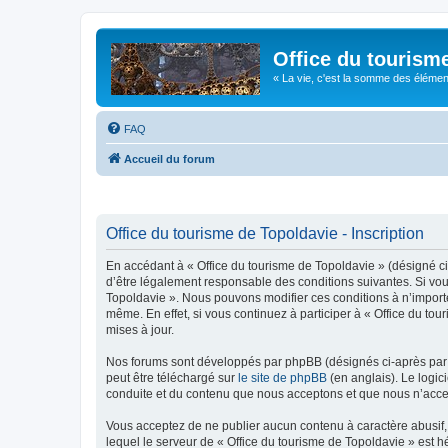
Office du tourism
« La vie, c'est la somme des éléments 
FAQ
Accueil du forum
Office du tourisme de Topoldavie - Inscription
En accédant à « Office du tourisme de Topoldavie » (désigné ci-
d’être légalement responsable des conditions suivantes. Si vous
Topoldavie ». Nous pouvons modifier ces conditions à n’import
même. En effet, si vous continuez à participer à « Office du t
mises à jour.
Nos forums sont développés par phpBB (désignés ci-après par «
peut être téléchargé sur
le site de phpBB
(en anglais). Le logic
conduite et du contenu que nous acceptons et que nous n’acce
Vous acceptez de ne publier aucun contenu à caractère abusif, 
lequel le serveur de « Office du tourisme de Topoldavie » est h