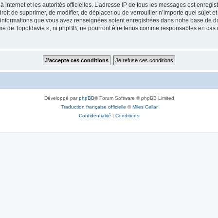
 à internet et les autorités officielles. L’adresse IP de tous les messages est enregi
e droit de supprimer, de modifier, de déplacer ou de verrouiller n’importe quel suje
es informations que vous avez renseignées soient enregistrées dans notre base de 
isme de Topoldavie », ni phpBB, ne pourront être tenus comme responsables en cas 
Développé par
phpBB
® Forum Software © phpBB Limited
Traduction française officielle
©
Miles Cellar
Confidentialité
|
Conditions