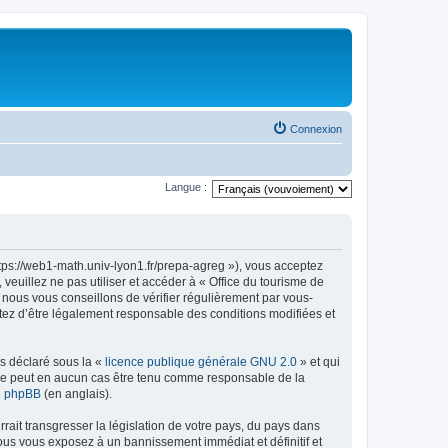
Connexion
Langue :
ttps://web1-math.univ-lyon1.fr/prepa-agreg »), vous acceptez
euillez ne pas utiliser et accéder à « Office du tourisme de
nous vous conseillons de vérifier régulièrement par vous-
ptez d’être légalement responsable des conditions modifiées et
ns déclaré sous la «
licence publique générale GNU 2.0
» et qui
ed ne peut en aucun cas être tenu comme responsable de la
de phpBB
(en anglais).
ait transgresser la législation de votre pays, du pays dans
vous vous exposez à un bannissement immédiat et définitif et