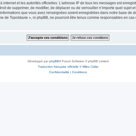
 à internet et les autorités officielles. L’adresse IP de tous les messages est enregi
e droit de supprimer, de modifier, de déplacer ou de verrouiller n’importe quel suje
es informations que vous avez renseignées soient enregistrées dans notre base de 
isme de Topoldavie », ni phpBB, ne pourront être tenus comme responsables en cas 
Développé par
phpBB
® Forum Software © phpBB Limited
Traduction française officielle
©
Miles Cellar
Confidentialité
|
Conditions