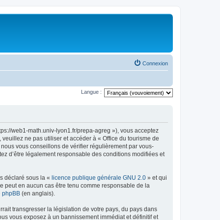
Connexion
Langue :
ttps://web1-math.univ-lyon1.fr/prepa-agreg »), vous acceptez
euillez ne pas utiliser et accéder à « Office du tourisme de
nous vous conseillons de vérifier régulièrement par vous-
ptez d’être légalement responsable des conditions modifiées et
ns déclaré sous la «
licence publique générale GNU 2.0
» et qui
ed ne peut en aucun cas être tenu comme responsable de la
de phpBB
(en anglais).
ait transgresser la législation de votre pays, du pays dans
vous vous exposez à un bannissement immédiat et définitif et