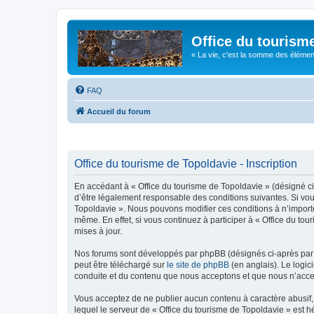
Office du tourism
« La vie, c'est la somme des éléments 
FAQ
Accueil du forum
Office du tourisme de Topoldavie - Inscription
En accédant à « Office du tourisme de Topoldavie » (désigné ci-
d’être légalement responsable des conditions suivantes. Si vous
Topoldavie ». Nous pouvons modifier ces conditions à n’import
même. En effet, si vous continuez à participer à « Office du t
mises à jour.
Nos forums sont développés par phpBB (désignés ci-après par «
peut être téléchargé sur
le site de phpBB
(en anglais). Le logic
conduite et du contenu que nous acceptons et que nous n’acce
Vous acceptez de ne publier aucun contenu à caractère abusif, 
lequel le serveur de « Office du tourisme de Topoldavie » est h