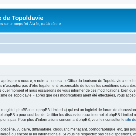
e de Topoldavie
sur un corps fini. À la fin, ça fait zéro. »
après par « nous », « notre », « nos », « Office du tourisme de Topoldavie » et « h
 n’acceptez pas d’être légalement responsable de toutes les conditions suivantes, v
e quel moment et nous essaierons de vous informer de ces modifications, bien que 
ourisme de Topoldavie » après que des modifications aient été effectuées, vous acce
 logiciel phpBB » et « phpBB Limited ») qui est un logiciel de forum de discussio
iel phpBB a pour seul but de faciliter les discussions sur internet et phpBB Limit
ptons pas. Pour plus d’informations concernant phpBB, veuillez consulter
le site 
obscène, vulgaire, diffamatoire, choquant, menaçant, pornographique, etc. qui pourr
ébergé ou encore la loi internationale. Si vous ne respectez pas ces dispositions, 