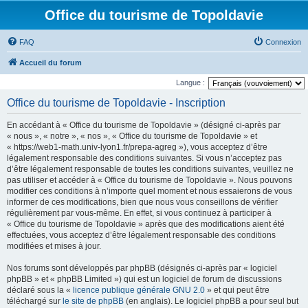
Office du tourisme de Topoldavie
FAQ
Connexion
Accueil du forum
Langue :
Office du tourisme de Topoldavie - Inscription
En accédant à « Office du tourisme de Topoldavie » (désigné ci-après par
« nous », « notre », « nos », « Office du tourisme de Topoldavie » et
« https://web1-math.univ-lyon1.fr/prepa-agreg »), vous acceptez d’être
légalement responsable des conditions suivantes. Si vous n’acceptez pas
d’être légalement responsable de toutes les conditions suivantes, veuillez ne
pas utiliser et accéder à « Office du tourisme de Topoldavie ». Nous pouvons
modifier ces conditions à n’importe quel moment et nous essaierons de vous
informer de ces modifications, bien que nous vous conseillons de vérifier
régulièrement par vous-même. En effet, si vous continuez à participer à
« Office du tourisme de Topoldavie » après que des modifications aient été
effectuées, vous acceptez d’être légalement responsable des conditions
modifiées et mises à jour.
Nos forums sont développés par phpBB (désignés ci-après par « logiciel
phpBB » et « phpBB Limited ») qui est un logiciel de forum de discussions
déclaré sous la «
licence publique générale GNU 2.0
» et qui peut être
téléchargé sur
le site de phpBB
(en anglais). Le logiciel phpBB a pour seul but