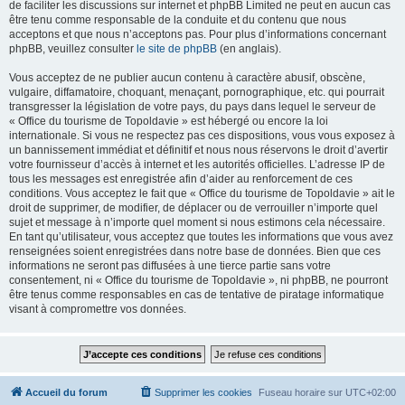
de faciliter les discussions sur internet et phpBB Limited ne peut en aucun cas
être tenu comme responsable de la conduite et du contenu que nous
acceptons et que nous n’acceptons pas. Pour plus d’informations concernant
phpBB, veuillez consulter
le site de phpBB
(en anglais).
Vous acceptez de ne publier aucun contenu à caractère abusif, obscène,
vulgaire, diffamatoire, choquant, menaçant, pornographique, etc. qui pourrait
transgresser la législation de votre pays, du pays dans lequel le serveur de
« Office du tourisme de Topoldavie » est hébergé ou encore la loi
internationale. Si vous ne respectez pas ces dispositions, vous vous exposez à
un bannissement immédiat et définitif et nous nous réservons le droit d’avertir
votre fournisseur d’accès à internet et les autorités officielles. L’adresse IP de
tous les messages est enregistrée afin d’aider au renforcement de ces
conditions. Vous acceptez le fait que « Office du tourisme de Topoldavie » ait le
droit de supprimer, de modifier, de déplacer ou de verrouiller n’importe quel
sujet et message à n’importe quel moment si nous estimons cela nécessaire.
En tant qu’utilisateur, vous acceptez que toutes les informations que vous avez
renseignées soient enregistrées dans notre base de données. Bien que ces
informations ne seront pas diffusées à une tierce partie sans votre
consentement, ni « Office du tourisme de Topoldavie », ni phpBB, ne pourront
être tenus comme responsables en cas de tentative de piratage informatique
visant à compromettre vos données.
Accueil du forum
Supprimer les cookies
Fuseau horaire sur
UTC+02:00