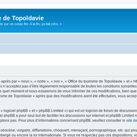
e de Topoldavie
sur un corps fini. À la fin, ça fait zéro. »
après par « nous », « notre », « nos », « Office du tourisme de Topoldavie » et « h
 n’acceptez pas d’être légalement responsable de toutes les conditions suivantes, v
e quel moment et nous essaierons de vous informer de ces modifications, bien que 
ourisme de Topoldavie » après que des modifications aient été effectuées, vous acce
 logiciel phpBB » et « phpBB Limited ») qui est un logiciel de forum de discussio
iel phpBB a pour seul but de faciliter les discussions sur internet et phpBB Limit
ptons pas. Pour plus d’informations concernant phpBB, veuillez consulter
le site 
obscène, vulgaire, diffamatoire, choquant, menaçant, pornographique, etc. qui pourr
ébergé ou encore la loi internationale. Si vous ne respectez pas ces dispositions, 