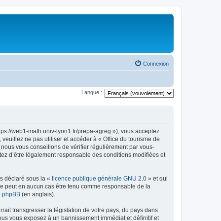
Connexion
Langue :
ttps://web1-math.univ-lyon1.fr/prepa-agreg »), vous acceptez
euillez ne pas utiliser et accéder à « Office du tourisme de
nous vous conseillons de vérifier régulièrement par vous-
ptez d’être légalement responsable des conditions modifiées et
ns déclaré sous la «
licence publique générale GNU 2.0
» et qui
ed ne peut en aucun cas être tenu comme responsable de la
de phpBB
(en anglais).
ait transgresser la législation de votre pays, du pays dans
vous vous exposez à un bannissement immédiat et définitif et