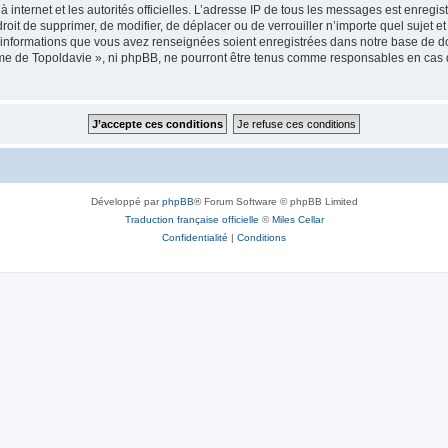
 à internet et les autorités officielles. L’adresse IP de tous les messages est enregi
e droit de supprimer, de modifier, de déplacer ou de verrouiller n’importe quel suje
es informations que vous avez renseignées soient enregistrées dans notre base de 
isme de Topoldavie », ni phpBB, ne pourront être tenus comme responsables en cas 
Développé par
phpBB
® Forum Software © phpBB Limited
Traduction française officielle
©
Miles Cellar
Confidentialité
|
Conditions