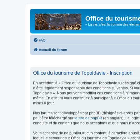
Office du tourism
« La vie, c'est la somme des éléments 
FAQ
Accueil du forum
Office du tourisme de Topoldavie - Inscription
En accédant à « Office du tourisme de Topoldavie » (désigné ci-
d’être légalement responsable des conditions suivantes. Si vous
Topoldavie ». Nous pouvons modifier ces conditions à n’import
même. En effet, si vous continuez à participer à « Office du t
mises à jour.
Nos forums sont développés par phpBB (désignés ci-après par «
peut être téléchargé sur
le site de phpBB
(en anglais). Le logic
conduite et du contenu que nous acceptons et que nous n’acce
Vous acceptez de ne publier aucun contenu à caractère abusif, 
lequel le serveur de « Office du tourisme de Topoldavie » est h