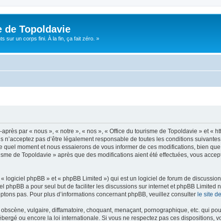
e de Topoldavie
sur un corps fini. À la fin, ça fait zéro. »
après par « nous », « notre », « nos », « Office du tourisme de Topoldavie » et « h
 n’acceptez pas d’être légalement responsable de toutes les conditions suivantes, v
e quel moment et nous essaierons de vous informer de ces modifications, bien que 
ourisme de Topoldavie » après que des modifications aient été effectuées, vous acce
 logiciel phpBB » et « phpBB Limited ») qui est un logiciel de forum de discussio
iel phpBB a pour seul but de faciliter les discussions sur internet et phpBB Limit
ptons pas. Pour plus d’informations concernant phpBB, veuillez consulter
le site 
obscène, vulgaire, diffamatoire, choquant, menaçant, pornographique, etc. qui pourr
ébergé ou encore la loi internationale. Si vous ne respectez pas ces dispositions, 