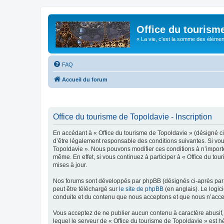
Office du tourism
« La vie, c'est la somme des éléments 
FAQ
Accueil du forum
Office du tourisme de Topoldavie - Inscription
En accédant à « Office du tourisme de Topoldavie » (désigné ci-
d’être légalement responsable des conditions suivantes. Si vous
Topoldavie ». Nous pouvons modifier ces conditions à n’import
même. En effet, si vous continuez à participer à « Office du t
mises à jour.
Nos forums sont développés par phpBB (désignés ci-après par «
peut être téléchargé sur
le site de phpBB
(en anglais). Le logic
conduite et du contenu que nous acceptons et que nous n’acce
Vous acceptez de ne publier aucun contenu à caractère abusif, 
lequel le serveur de « Office du tourisme de Topoldavie » est h