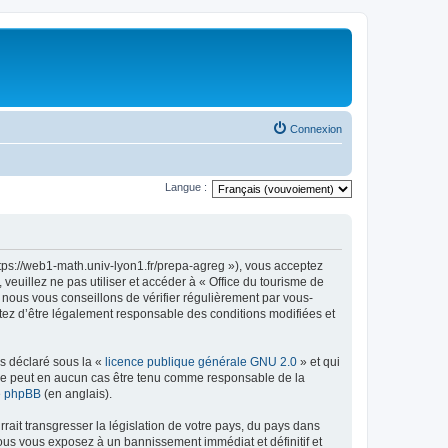
Connexion
Langue :
ttps://web1-math.univ-lyon1.fr/prepa-agreg »), vous acceptez
euillez ne pas utiliser et accéder à « Office du tourisme de
nous vous conseillons de vérifier régulièrement par vous-
ptez d’être légalement responsable des conditions modifiées et
ns déclaré sous la «
licence publique générale GNU 2.0
» et qui
ed ne peut en aucun cas être tenu comme responsable de la
de phpBB
(en anglais).
ait transgresser la législation de votre pays, du pays dans
vous vous exposez à un bannissement immédiat et définitif et