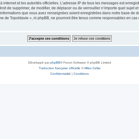
 à internet et les autorités officielles. L’adresse IP de tous les messages est enregi
e droit de supprimer, de modifier, de déplacer ou de verrouiller n’importe quel suje
es informations que vous avez renseignées soient enregistrées dans notre base de 
isme de Topoldavie », ni phpBB, ne pourront être tenus comme responsables en cas 
Développé par
phpBB
® Forum Software © phpBB Limited
Traduction française officielle
©
Miles Cellar
Confidentialité
|
Conditions