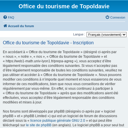
Office du tourisme de Topoldavie
FAQ
Connexion
Accueil du forum
Langue :
Office du tourisme de Topoldavie - Inscription
En accédant à « Office du tourisme de Topoldavie » (désigné ci-après par
« nous », « notre », « nos », « Office du tourisme de Topoldavie » et
« https://web1-math.univ-lyon1.fr/prepa-agreg »), vous acceptez d’être
légalement responsable des conditions suivantes. Si vous n’acceptez pas
d’être légalement responsable de toutes les conditions suivantes, veuillez ne
pas utiliser et accéder à « Office du tourisme de Topoldavie ». Nous pouvons
modifier ces conditions à n’importe quel moment et nous essaierons de vous
informer de ces modifications, bien que nous vous conseillons de vérifier
régulièrement par vous-même. En effet, si vous continuez à participer à
« Office du tourisme de Topoldavie » après que des modifications aient été
effectuées, vous acceptez d’être légalement responsable des conditions
modifiées et mises à jour.
Nos forums sont développés par phpBB (désignés ci-après par « logiciel
phpBB » et « phpBB Limited ») qui est un logiciel de forum de discussions
déclaré sous la «
licence publique générale GNU 2.0
» et qui peut être
téléchargé sur
le site de phpBB
(en anglais). Le logiciel phpBB a pour seul but