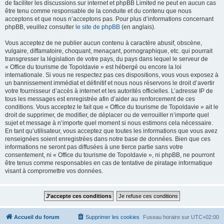
de faciliter les discussions sur internet et phpBB Limited ne peut en aucun cas
être tenu comme responsable de la conduite et du contenu que nous
acceptons et que nous n’acceptons pas. Pour plus d’informations concernant
phpBB, veuillez consulter
le site de phpBB
(en anglais).
Vous acceptez de ne publier aucun contenu à caractère abusif, obscène,
vulgaire, diffamatoire, choquant, menaçant, pornographique, etc. qui pourrait
transgresser la législation de votre pays, du pays dans lequel le serveur de
« Office du tourisme de Topoldavie » est hébergé ou encore la loi
internationale. Si vous ne respectez pas ces dispositions, vous vous exposez à
un bannissement immédiat et définitif et nous nous réservons le droit d’avertir
votre fournisseur d’accès à internet et les autorités officielles. L’adresse IP de
tous les messages est enregistrée afin d’aider au renforcement de ces
conditions. Vous acceptez le fait que « Office du tourisme de Topoldavie » ait le
droit de supprimer, de modifier, de déplacer ou de verrouiller n’importe quel
sujet et message à n’importe quel moment si nous estimons cela nécessaire.
En tant qu’utilisateur, vous acceptez que toutes les informations que vous avez
renseignées soient enregistrées dans notre base de données. Bien que ces
informations ne seront pas diffusées à une tierce partie sans votre
consentement, ni « Office du tourisme de Topoldavie », ni phpBB, ne pourront
être tenus comme responsables en cas de tentative de piratage informatique
visant à compromettre vos données.
Accueil du forum
Supprimer les cookies
Fuseau horaire sur
UTC+02:00