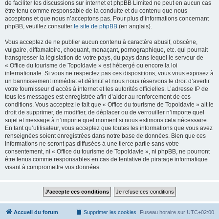
de faciliter les discussions sur internet et phpBB Limited ne peut en aucun cas
être tenu comme responsable de la conduite et du contenu que nous
acceptons et que nous n’acceptons pas. Pour plus d’informations concernant
phpBB, veuillez consulter
le site de phpBB
(en anglais).
Vous acceptez de ne publier aucun contenu à caractère abusif, obscène,
vulgaire, diffamatoire, choquant, menaçant, pornographique, etc. qui pourrait
transgresser la législation de votre pays, du pays dans lequel le serveur de
« Office du tourisme de Topoldavie » est hébergé ou encore la loi
internationale. Si vous ne respectez pas ces dispositions, vous vous exposez à
un bannissement immédiat et définitif et nous nous réservons le droit d’avertir
votre fournisseur d’accès à internet et les autorités officielles. L’adresse IP de
tous les messages est enregistrée afin d’aider au renforcement de ces
conditions. Vous acceptez le fait que « Office du tourisme de Topoldavie » ait le
droit de supprimer, de modifier, de déplacer ou de verrouiller n’importe quel
sujet et message à n’importe quel moment si nous estimons cela nécessaire.
En tant qu’utilisateur, vous acceptez que toutes les informations que vous avez
renseignées soient enregistrées dans notre base de données. Bien que ces
informations ne seront pas diffusées à une tierce partie sans votre
consentement, ni « Office du tourisme de Topoldavie », ni phpBB, ne pourront
être tenus comme responsables en cas de tentative de piratage informatique
visant à compromettre vos données.
Accueil du forum
Supprimer les cookies
Fuseau horaire sur
UTC+02:00