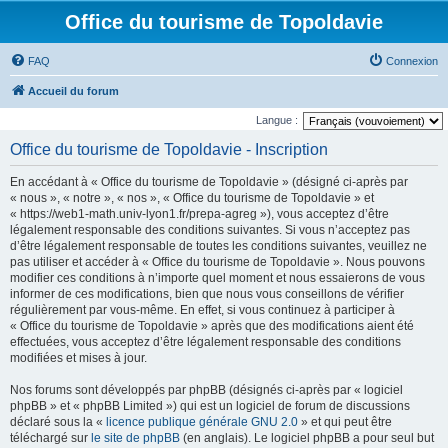
Office du tourisme de Topoldavie
FAQ
Connexion
Accueil du forum
Langue :
Office du tourisme de Topoldavie - Inscription
En accédant à « Office du tourisme de Topoldavie » (désigné ci-après par
« nous », « notre », « nos », « Office du tourisme de Topoldavie » et
« https://web1-math.univ-lyon1.fr/prepa-agreg »), vous acceptez d’être
légalement responsable des conditions suivantes. Si vous n’acceptez pas
d’être légalement responsable de toutes les conditions suivantes, veuillez ne
pas utiliser et accéder à « Office du tourisme de Topoldavie ». Nous pouvons
modifier ces conditions à n’importe quel moment et nous essaierons de vous
informer de ces modifications, bien que nous vous conseillons de vérifier
régulièrement par vous-même. En effet, si vous continuez à participer à
« Office du tourisme de Topoldavie » après que des modifications aient été
effectuées, vous acceptez d’être légalement responsable des conditions
modifiées et mises à jour.
Nos forums sont développés par phpBB (désignés ci-après par « logiciel
phpBB » et « phpBB Limited ») qui est un logiciel de forum de discussions
déclaré sous la «
licence publique générale GNU 2.0
» et qui peut être
téléchargé sur
le site de phpBB
(en anglais). Le logiciel phpBB a pour seul but