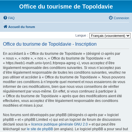
Office du tourisme de Topoldavie
FAQ
Connexion
Accueil du forum
Langue :
Office du tourisme de Topoldavie - Inscription
En accédant à « Office du tourisme de Topoldavie » (désigné ci-après par
« nous », « notre », « nos », « Office du tourisme de Topoldavie » et
« https://web1-math.univ-lyon1.fr/prepa-agreg »), vous acceptez d’être
légalement responsable des conditions suivantes. Si vous n’acceptez pas
d’être légalement responsable de toutes les conditions suivantes, veuillez ne
pas utiliser et accéder à « Office du tourisme de Topoldavie ». Nous pouvons
modifier ces conditions à n’importe quel moment et nous essaierons de vous
informer de ces modifications, bien que nous vous conseillons de vérifier
régulièrement par vous-même. En effet, si vous continuez à participer à
« Office du tourisme de Topoldavie » après que des modifications aient été
effectuées, vous acceptez d’être légalement responsable des conditions
modifiées et mises à jour.
Nos forums sont développés par phpBB (désignés ci-après par « logiciel
phpBB » et « phpBB Limited ») qui est un logiciel de forum de discussions
déclaré sous la «
licence publique générale GNU 2.0
» et qui peut être
téléchargé sur
le site de phpBB
(en anglais). Le logiciel phpBB a pour seul but