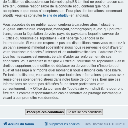
de faciliter les discussions sur internet et phpBB Limited ne peut en aucun cas
être tenu comme responsable de la conduite et du contenu que nous
acceptons et que nous n’acceptons pas. Pour plus d’informations concernant
phpBB, veuillez consulter
le site de phpBB
(en anglais).
Vous acceptez de ne publier aucun contenu à caractère abusif, obscène,
vulgaire, diffamatoire, choquant, menaçant, pornographique, etc. qui pourrait
transgresser la législation de votre pays, du pays dans lequel le serveur de
« Office du tourisme de Topoldavie » est hébergé ou encore la loi
internationale. Si vous ne respectez pas ces dispositions, vous vous exposez à
un bannissement immédiat et définitif et nous nous réservons le droit d’avertir
votre fournisseur d’accès à internet et les autorités officielles. L’adresse IP de
tous les messages est enregistrée afin d’aider au renforcement de ces
conditions. Vous acceptez le fait que « Office du tourisme de Topoldavie » ait le
droit de supprimer, de modifier, de déplacer ou de verrouiller n’importe quel
sujet et message à n’importe quel moment si nous estimons cela nécessaire.
En tant qu’utilisateur, vous acceptez que toutes les informations que vous avez
renseignées soient enregistrées dans notre base de données. Bien que ces
informations ne seront pas diffusées à une tierce partie sans votre
consentement, ni « Office du tourisme de Topoldavie », ni phpBB, ne pourront
être tenus comme responsables en cas de tentative de piratage informatique
visant à compromettre vos données.
Accueil du forum
Supprimer les cookies
Fuseau horaire sur
UTC+02:00