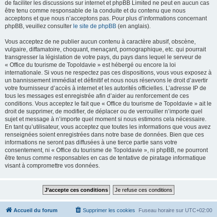
de faciliter les discussions sur internet et phpBB Limited ne peut en aucun cas
être tenu comme responsable de la conduite et du contenu que nous
acceptons et que nous n’acceptons pas. Pour plus d’informations concernant
phpBB, veuillez consulter
le site de phpBB
(en anglais).
Vous acceptez de ne publier aucun contenu à caractère abusif, obscène,
vulgaire, diffamatoire, choquant, menaçant, pornographique, etc. qui pourrait
transgresser la législation de votre pays, du pays dans lequel le serveur de
« Office du tourisme de Topoldavie » est hébergé ou encore la loi
internationale. Si vous ne respectez pas ces dispositions, vous vous exposez à
un bannissement immédiat et définitif et nous nous réservons le droit d’avertir
votre fournisseur d’accès à internet et les autorités officielles. L’adresse IP de
tous les messages est enregistrée afin d’aider au renforcement de ces
conditions. Vous acceptez le fait que « Office du tourisme de Topoldavie » ait le
droit de supprimer, de modifier, de déplacer ou de verrouiller n’importe quel
sujet et message à n’importe quel moment si nous estimons cela nécessaire.
En tant qu’utilisateur, vous acceptez que toutes les informations que vous avez
renseignées soient enregistrées dans notre base de données. Bien que ces
informations ne seront pas diffusées à une tierce partie sans votre
consentement, ni « Office du tourisme de Topoldavie », ni phpBB, ne pourront
être tenus comme responsables en cas de tentative de piratage informatique
visant à compromettre vos données.
Accueil du forum
Supprimer les cookies
Fuseau horaire sur
UTC+02:00