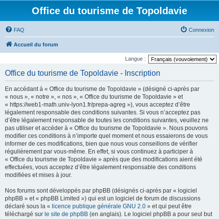
Office du tourisme de Topoldavie
FAQ
Connexion
Accueil du forum
Langue :
Office du tourisme de Topoldavie - Inscription
En accédant à « Office du tourisme de Topoldavie » (désigné ci-après par
« nous », « notre », « nos », « Office du tourisme de Topoldavie » et
« https://web1-math.univ-lyon1.fr/prepa-agreg »), vous acceptez d’être
légalement responsable des conditions suivantes. Si vous n’acceptez pas
d’être légalement responsable de toutes les conditions suivantes, veuillez ne
pas utiliser et accéder à « Office du tourisme de Topoldavie ». Nous pouvons
modifier ces conditions à n’importe quel moment et nous essaierons de vous
informer de ces modifications, bien que nous vous conseillons de vérifier
régulièrement par vous-même. En effet, si vous continuez à participer à
« Office du tourisme de Topoldavie » après que des modifications aient été
effectuées, vous acceptez d’être légalement responsable des conditions
modifiées et mises à jour.
Nos forums sont développés par phpBB (désignés ci-après par « logiciel
phpBB » et « phpBB Limited ») qui est un logiciel de forum de discussions
déclaré sous la «
licence publique générale GNU 2.0
» et qui peut être
téléchargé sur
le site de phpBB
(en anglais). Le logiciel phpBB a pour seul but