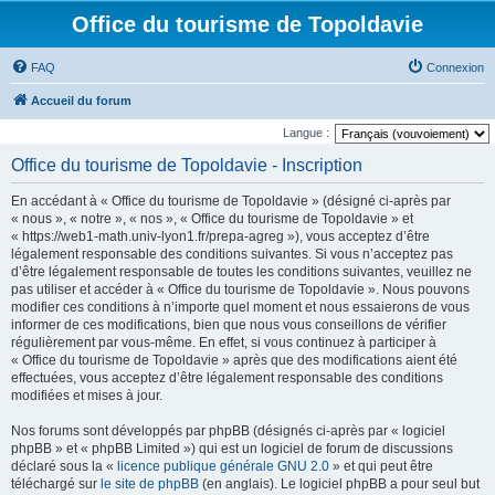
Office du tourisme de Topoldavie
FAQ
Connexion
Accueil du forum
Langue :
Office du tourisme de Topoldavie - Inscription
En accédant à « Office du tourisme de Topoldavie » (désigné ci-après par
« nous », « notre », « nos », « Office du tourisme de Topoldavie » et
« https://web1-math.univ-lyon1.fr/prepa-agreg »), vous acceptez d’être
légalement responsable des conditions suivantes. Si vous n’acceptez pas
d’être légalement responsable de toutes les conditions suivantes, veuillez ne
pas utiliser et accéder à « Office du tourisme de Topoldavie ». Nous pouvons
modifier ces conditions à n’importe quel moment et nous essaierons de vous
informer de ces modifications, bien que nous vous conseillons de vérifier
régulièrement par vous-même. En effet, si vous continuez à participer à
« Office du tourisme de Topoldavie » après que des modifications aient été
effectuées, vous acceptez d’être légalement responsable des conditions
modifiées et mises à jour.
Nos forums sont développés par phpBB (désignés ci-après par « logiciel
phpBB » et « phpBB Limited ») qui est un logiciel de forum de discussions
déclaré sous la «
licence publique générale GNU 2.0
» et qui peut être
téléchargé sur
le site de phpBB
(en anglais). Le logiciel phpBB a pour seul but