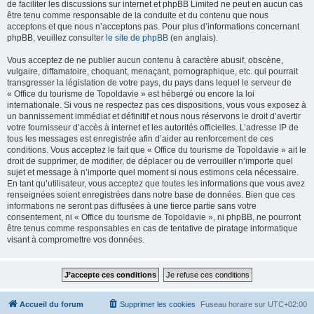
de faciliter les discussions sur internet et phpBB Limited ne peut en aucun cas
être tenu comme responsable de la conduite et du contenu que nous
acceptons et que nous n’acceptons pas. Pour plus d’informations concernant
phpBB, veuillez consulter
le site de phpBB
(en anglais).
Vous acceptez de ne publier aucun contenu à caractère abusif, obscène,
vulgaire, diffamatoire, choquant, menaçant, pornographique, etc. qui pourrait
transgresser la législation de votre pays, du pays dans lequel le serveur de
« Office du tourisme de Topoldavie » est hébergé ou encore la loi
internationale. Si vous ne respectez pas ces dispositions, vous vous exposez à
un bannissement immédiat et définitif et nous nous réservons le droit d’avertir
votre fournisseur d’accès à internet et les autorités officielles. L’adresse IP de
tous les messages est enregistrée afin d’aider au renforcement de ces
conditions. Vous acceptez le fait que « Office du tourisme de Topoldavie » ait le
droit de supprimer, de modifier, de déplacer ou de verrouiller n’importe quel
sujet et message à n’importe quel moment si nous estimons cela nécessaire.
En tant qu’utilisateur, vous acceptez que toutes les informations que vous avez
renseignées soient enregistrées dans notre base de données. Bien que ces
informations ne seront pas diffusées à une tierce partie sans votre
consentement, ni « Office du tourisme de Topoldavie », ni phpBB, ne pourront
être tenus comme responsables en cas de tentative de piratage informatique
visant à compromettre vos données.
Accueil du forum
Supprimer les cookies
Fuseau horaire sur
UTC+02:00