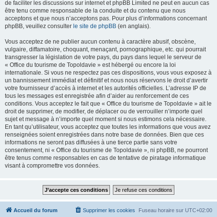
de faciliter les discussions sur internet et phpBB Limited ne peut en aucun cas
être tenu comme responsable de la conduite et du contenu que nous
acceptons et que nous n’acceptons pas. Pour plus d’informations concernant
phpBB, veuillez consulter
le site de phpBB
(en anglais).
Vous acceptez de ne publier aucun contenu à caractère abusif, obscène,
vulgaire, diffamatoire, choquant, menaçant, pornographique, etc. qui pourrait
transgresser la législation de votre pays, du pays dans lequel le serveur de
« Office du tourisme de Topoldavie » est hébergé ou encore la loi
internationale. Si vous ne respectez pas ces dispositions, vous vous exposez à
un bannissement immédiat et définitif et nous nous réservons le droit d’avertir
votre fournisseur d’accès à internet et les autorités officielles. L’adresse IP de
tous les messages est enregistrée afin d’aider au renforcement de ces
conditions. Vous acceptez le fait que « Office du tourisme de Topoldavie » ait le
droit de supprimer, de modifier, de déplacer ou de verrouiller n’importe quel
sujet et message à n’importe quel moment si nous estimons cela nécessaire.
En tant qu’utilisateur, vous acceptez que toutes les informations que vous avez
renseignées soient enregistrées dans notre base de données. Bien que ces
informations ne seront pas diffusées à une tierce partie sans votre
consentement, ni « Office du tourisme de Topoldavie », ni phpBB, ne pourront
être tenus comme responsables en cas de tentative de piratage informatique
visant à compromettre vos données.
Accueil du forum
Supprimer les cookies
Fuseau horaire sur
UTC+02:00