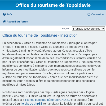
Office du tourisme de Topoldavie
FAQ
Connexion
Accueil du forum
Langue :
Office du tourisme de Topoldavie - Inscription
En accédant à « Office du tourisme de Topoldavie » (désigné ci-après par
« nous », « notre », « nos », « Office du tourisme de Topoldavie » et
« https://web1-math.univ-lyon1.fr/prepa-agreg »), vous acceptez d’être
légalement responsable des conditions suivantes. Si vous n’acceptez pas
d’être légalement responsable de toutes les conditions suivantes, veuillez ne
pas utiliser et accéder à « Office du tourisme de Topoldavie ». Nous pouvons
modifier ces conditions à n’importe quel moment et nous essaierons de vous
informer de ces modifications, bien que nous vous conseillons de vérifier
régulièrement par vous-même. En effet, si vous continuez à participer à
« Office du tourisme de Topoldavie » après que des modifications aient été
effectuées, vous acceptez d’être légalement responsable des conditions
modifiées et mises à jour.
Nos forums sont développés par phpBB (désignés ci-après par « logiciel
phpBB » et « phpBB Limited ») qui est un logiciel de forum de discussions
déclaré sous la «
licence publique générale GNU 2.0
» et qui peut être
téléchargé sur
le site de phpBB
(en anglais). Le logiciel phpBB a pour seul but