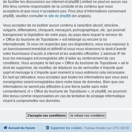
de faciliter les discussions sur internet et phpBB Limited ne peut en aucun cas
être tenu comme responsable de la conduite et du contenu que nous
acceptons et que nous n’acceptons pas. Pour plus d’informations concernant
phpBB, veuillez consulter
le site de phpBB
(en anglais).
Vous acceptez de ne publier aucun contenu à caractère abusif, obscène,
vulgaire, diffamatoire, choquant, menaçant, pornographique, etc. qui pourrait
transgresser la législation de votre pays, du pays dans lequel le serveur de
« Office du tourisme de Topoldavie » est hébergé ou encore la loi
internationale. Si vous ne respectez pas ces dispositions, vous vous exposez à
un bannissement immédiat et définitif et nous nous réservons le droit d’avertir
votre fournisseur d’accès à internet et les autorités officielles. L’adresse IP de
tous les messages est enregistrée afin d’aider au renforcement de ces
conditions. Vous acceptez le fait que « Office du tourisme de Topoldavie » ait le
droit de supprimer, de modifier, de déplacer ou de verrouiller n’importe quel
sujet et message à n’importe quel moment si nous estimons cela nécessaire.
En tant qu’utilisateur, vous acceptez que toutes les informations que vous avez
renseignées soient enregistrées dans notre base de données. Bien que ces
informations ne seront pas diffusées à une tierce partie sans votre
consentement, ni « Office du tourisme de Topoldavie », ni phpBB, ne pourront
être tenus comme responsables en cas de tentative de piratage informatique
visant à compromettre vos données.
Accueil du forum
Supprimer les cookies
Fuseau horaire sur
UTC+02:00