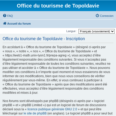
Office du tourisme de Topoldavie
FAQ
Connexion
Accueil du forum
Langue :
Office du tourisme de Topoldavie - Inscription
En accédant à « Office du tourisme de Topoldavie » (désigné ci-après par
« nous », « notre », « nos », « Office du tourisme de Topoldavie » et
« https://web1-math.univ-lyon1.fr/prepa-agreg »), vous acceptez d’être
légalement responsable des conditions suivantes. Si vous n’acceptez pas
d’être légalement responsable de toutes les conditions suivantes, veuillez ne
pas utiliser et accéder à « Office du tourisme de Topoldavie ». Nous pouvons
modifier ces conditions à n’importe quel moment et nous essaierons de vous
informer de ces modifications, bien que nous vous conseillons de vérifier
régulièrement par vous-même. En effet, si vous continuez à participer à
« Office du tourisme de Topoldavie » après que des modifications aient été
effectuées, vous acceptez d’être légalement responsable des conditions
modifiées et mises à jour.
Nos forums sont développés par phpBB (désignés ci-après par « logiciel
phpBB » et « phpBB Limited ») qui est un logiciel de forum de discussions
déclaré sous la «
licence publique générale GNU 2.0
» et qui peut être
téléchargé sur
le site de phpBB
(en anglais). Le logiciel phpBB a pour seul but