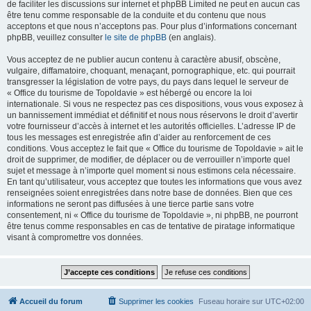
de faciliter les discussions sur internet et phpBB Limited ne peut en aucun cas
être tenu comme responsable de la conduite et du contenu que nous
acceptons et que nous n’acceptons pas. Pour plus d’informations concernant
phpBB, veuillez consulter
le site de phpBB
(en anglais).
Vous acceptez de ne publier aucun contenu à caractère abusif, obscène,
vulgaire, diffamatoire, choquant, menaçant, pornographique, etc. qui pourrait
transgresser la législation de votre pays, du pays dans lequel le serveur de
« Office du tourisme de Topoldavie » est hébergé ou encore la loi
internationale. Si vous ne respectez pas ces dispositions, vous vous exposez à
un bannissement immédiat et définitif et nous nous réservons le droit d’avertir
votre fournisseur d’accès à internet et les autorités officielles. L’adresse IP de
tous les messages est enregistrée afin d’aider au renforcement de ces
conditions. Vous acceptez le fait que « Office du tourisme de Topoldavie » ait le
droit de supprimer, de modifier, de déplacer ou de verrouiller n’importe quel
sujet et message à n’importe quel moment si nous estimons cela nécessaire.
En tant qu’utilisateur, vous acceptez que toutes les informations que vous avez
renseignées soient enregistrées dans notre base de données. Bien que ces
informations ne seront pas diffusées à une tierce partie sans votre
consentement, ni « Office du tourisme de Topoldavie », ni phpBB, ne pourront
être tenus comme responsables en cas de tentative de piratage informatique
visant à compromettre vos données.
Accueil du forum
Supprimer les cookies
Fuseau horaire sur
UTC+02:00