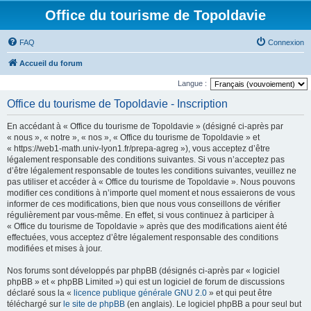
Office du tourisme de Topoldavie
FAQ
Connexion
Accueil du forum
Langue :
Office du tourisme de Topoldavie - Inscription
En accédant à « Office du tourisme de Topoldavie » (désigné ci-après par
« nous », « notre », « nos », « Office du tourisme de Topoldavie » et
« https://web1-math.univ-lyon1.fr/prepa-agreg »), vous acceptez d’être
légalement responsable des conditions suivantes. Si vous n’acceptez pas
d’être légalement responsable de toutes les conditions suivantes, veuillez ne
pas utiliser et accéder à « Office du tourisme de Topoldavie ». Nous pouvons
modifier ces conditions à n’importe quel moment et nous essaierons de vous
informer de ces modifications, bien que nous vous conseillons de vérifier
régulièrement par vous-même. En effet, si vous continuez à participer à
« Office du tourisme de Topoldavie » après que des modifications aient été
effectuées, vous acceptez d’être légalement responsable des conditions
modifiées et mises à jour.
Nos forums sont développés par phpBB (désignés ci-après par « logiciel
phpBB » et « phpBB Limited ») qui est un logiciel de forum de discussions
déclaré sous la «
licence publique générale GNU 2.0
» et qui peut être
téléchargé sur
le site de phpBB
(en anglais). Le logiciel phpBB a pour seul but