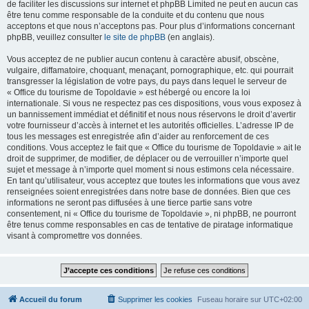
de faciliter les discussions sur internet et phpBB Limited ne peut en aucun cas
être tenu comme responsable de la conduite et du contenu que nous
acceptons et que nous n’acceptons pas. Pour plus d’informations concernant
phpBB, veuillez consulter
le site de phpBB
(en anglais).
Vous acceptez de ne publier aucun contenu à caractère abusif, obscène,
vulgaire, diffamatoire, choquant, menaçant, pornographique, etc. qui pourrait
transgresser la législation de votre pays, du pays dans lequel le serveur de
« Office du tourisme de Topoldavie » est hébergé ou encore la loi
internationale. Si vous ne respectez pas ces dispositions, vous vous exposez à
un bannissement immédiat et définitif et nous nous réservons le droit d’avertir
votre fournisseur d’accès à internet et les autorités officielles. L’adresse IP de
tous les messages est enregistrée afin d’aider au renforcement de ces
conditions. Vous acceptez le fait que « Office du tourisme de Topoldavie » ait le
droit de supprimer, de modifier, de déplacer ou de verrouiller n’importe quel
sujet et message à n’importe quel moment si nous estimons cela nécessaire.
En tant qu’utilisateur, vous acceptez que toutes les informations que vous avez
renseignées soient enregistrées dans notre base de données. Bien que ces
informations ne seront pas diffusées à une tierce partie sans votre
consentement, ni « Office du tourisme de Topoldavie », ni phpBB, ne pourront
être tenus comme responsables en cas de tentative de piratage informatique
visant à compromettre vos données.
Accueil du forum
Supprimer les cookies
Fuseau horaire sur
UTC+02:00