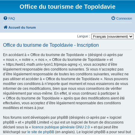
Office du tourisme de Topoldavie
FAQ
Connexion
Accueil du forum
Langue :
Office du tourisme de Topoldavie - Inscription
En accédant à « Office du tourisme de Topoldavie » (désigné ci-après par
« nous », « notre », « nos », « Office du tourisme de Topoldavie » et
« https://web1-math.univ-lyon1.fr/prepa-agreg »), vous acceptez d’être
légalement responsable des conditions suivantes. Si vous n’acceptez pas
d’être légalement responsable de toutes les conditions suivantes, veuillez ne
pas utiliser et accéder à « Office du tourisme de Topoldavie ». Nous pouvons
modifier ces conditions à n’importe quel moment et nous essaierons de vous
informer de ces modifications, bien que nous vous conseillons de vérifier
régulièrement par vous-même. En effet, si vous continuez à participer à
« Office du tourisme de Topoldavie » après que des modifications aient été
effectuées, vous acceptez d’être légalement responsable des conditions
modifiées et mises à jour.
Nos forums sont développés par phpBB (désignés ci-après par « logiciel
phpBB » et « phpBB Limited ») qui est un logiciel de forum de discussions
déclaré sous la «
licence publique générale GNU 2.0
» et qui peut être
téléchargé sur
le site de phpBB
(en anglais). Le logiciel phpBB a pour seul but