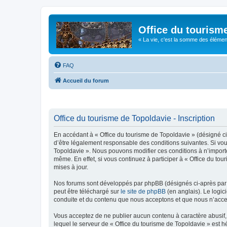
Office du tourism
« La vie, c'est la somme des éléments 
FAQ
Accueil du forum
Office du tourisme de Topoldavie - Inscription
En accédant à « Office du tourisme de Topoldavie » (désigné ci-
d’être légalement responsable des conditions suivantes. Si vous
Topoldavie ». Nous pouvons modifier ces conditions à n’import
même. En effet, si vous continuez à participer à « Office du t
mises à jour.
Nos forums sont développés par phpBB (désignés ci-après par «
peut être téléchargé sur
le site de phpBB
(en anglais). Le logic
conduite et du contenu que nous acceptons et que nous n’acce
Vous acceptez de ne publier aucun contenu à caractère abusif, 
lequel le serveur de « Office du tourisme de Topoldavie » est h