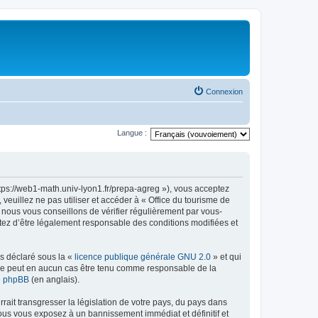
Connexion
Langue :
ttps://web1-math.univ-lyon1.fr/prepa-agreg »), vous acceptez
euillez ne pas utiliser et accéder à « Office du tourisme de
nous vous conseillons de vérifier régulièrement par vous-
ptez d’être légalement responsable des conditions modifiées et
ns déclaré sous la «
licence publique générale GNU 2.0
» et qui
ed ne peut en aucun cas être tenu comme responsable de la
de phpBB
(en anglais).
ait transgresser la législation de votre pays, du pays dans
vous vous exposez à un bannissement immédiat et définitif et