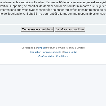
 à internet et les autorités officielles. L’adresse IP de tous les messages est enregi
e droit de supprimer, de modifier, de déplacer ou de verrouiller n’importe quel suje
es informations que vous avez renseignées soient enregistrées dans notre base de 
isme de Topoldavie », ni phpBB, ne pourront être tenus comme responsables en cas 
Développé par
phpBB
® Forum Software © phpBB Limited
Traduction française officielle
©
Miles Cellar
Confidentialité
|
Conditions