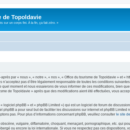
e de Topoldavie
sur un corps fini. À la fin, ça fait zéro. »
après par « nous », « notre », « nos », « Office du tourisme de Topoldavie » et « h
 n’acceptez pas d’être légalement responsable de toutes les conditions suivantes, v
e quel moment et nous essaierons de vous informer de ces modifications, bien que 
ourisme de Topoldavie » après que des modifications aient été effectuées, vous acce
 logiciel phpBB » et « phpBB Limited ») qui est un logiciel de forum de discussio
iel phpBB a pour seul but de faciliter les discussions sur internet et phpBB Limit
ptons pas. Pour plus d’informations concernant phpBB, veuillez consulter
le site 
obscène, vulgaire, diffamatoire, choquant, menaçant, pornographique, etc. qui pourr
ébergé ou encore la loi internationale. Si vous ne respectez pas ces dispositions, 