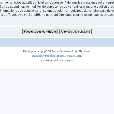
 à internet et les autorités officielles. L’adresse IP de tous les messages est enregi
e droit de supprimer, de modifier, de déplacer ou de verrouiller n’importe quel suje
es informations que vous avez renseignées soient enregistrées dans notre base de 
isme de Topoldavie », ni phpBB, ne pourront être tenus comme responsables en cas 
Développé par
phpBB
® Forum Software © phpBB Limited
Traduction française officielle
©
Miles Cellar
Confidentialité
|
Conditions