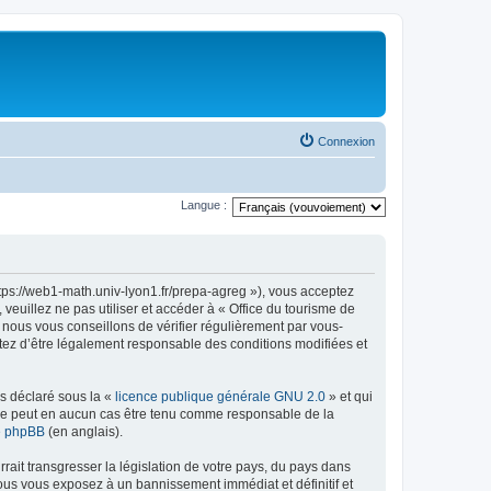
Connexion
Langue :
ttps://web1-math.univ-lyon1.fr/prepa-agreg »), vous acceptez
euillez ne pas utiliser et accéder à « Office du tourisme de
nous vous conseillons de vérifier régulièrement par vous-
ptez d’être légalement responsable des conditions modifiées et
ns déclaré sous la «
licence publique générale GNU 2.0
» et qui
ed ne peut en aucun cas être tenu comme responsable de la
de phpBB
(en anglais).
ait transgresser la législation de votre pays, du pays dans
vous vous exposez à un bannissement immédiat et définitif et