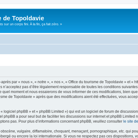
e de Topoldavie
sur un corps fini. À la fin, ça fait zéro. »
après par « nous », « notre », « nos », « Office du tourisme de Topoldavie » et « h
 n’acceptez pas d’être légalement responsable de toutes les conditions suivantes, v
e quel moment et nous essaierons de vous informer de ces modifications, bien que 
ourisme de Topoldavie » après que des modifications aient été effectuées, vous acce
 logiciel phpBB » et « phpBB Limited ») qui est un logiciel de forum de discussio
iel phpBB a pour seul but de faciliter les discussions sur internet et phpBB Limit
ptons pas. Pour plus d’informations concernant phpBB, veuillez consulter
le site 
obscène, vulgaire, diffamatoire, choquant, menaçant, pornographique, etc. qui pourr
ébergé ou encore la loi internationale. Si vous ne respectez pas ces dispositions, 