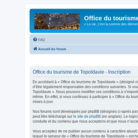
Office du tourism
« La vie, c'est la somme des éléments 
FAQ
Accueil du forum
Office du tourisme de Topoldavie - Inscription
En accédant à « Office du tourisme de Topoldavie » (désigné ci-
d’être légalement responsable des conditions suivantes. Si vous
Topoldavie ». Nous pouvons modifier ces conditions à n’import
même. En effet, si vous continuez à participer à « Office du t
mises à jour.
Nos forums sont développés par phpBB (désignés ci-après par «
peut être téléchargé sur
le site de phpBB
(en anglais). Le logic
conduite et du contenu que nous acceptons et que nous n’acce
Vous acceptez de ne publier aucun contenu à caractère abusif, 
lequel le serveur de « Office du tourisme de Topoldavie » est h