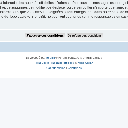
 à internet et les autorités officielles. L’adresse IP de tous les messages est enregi
e droit de supprimer, de modifier, de déplacer ou de verrouiller n’importe quel suje
es informations que vous avez renseignées soient enregistrées dans notre base de 
isme de Topoldavie », ni phpBB, ne pourront être tenus comme responsables en cas 
Développé par
phpBB
® Forum Software © phpBB Limited
Traduction française officielle
©
Miles Cellar
Confidentialité
|
Conditions