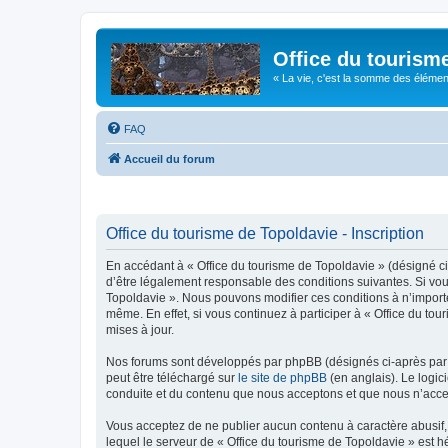
Office du tourism
« La vie, c'est la somme des éléments 
FAQ
Accueil du forum
Office du tourisme de Topoldavie - Inscription
En accédant à « Office du tourisme de Topoldavie » (désigné ci-
d’être légalement responsable des conditions suivantes. Si vous
Topoldavie ». Nous pouvons modifier ces conditions à n’import
même. En effet, si vous continuez à participer à « Office du t
mises à jour.
Nos forums sont développés par phpBB (désignés ci-après par «
peut être téléchargé sur
le site de phpBB
(en anglais). Le logic
conduite et du contenu que nous acceptons et que nous n’acce
Vous acceptez de ne publier aucun contenu à caractère abusif, 
lequel le serveur de « Office du tourisme de Topoldavie » est h