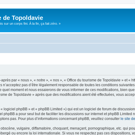
e de Topoldavie
sur un corps fini. À la fin, ça fait zéro. »
après par « nous », « notre », « nos », « Office du tourisme de Topoldavie » et « h
 n’acceptez pas d’être légalement responsable de toutes les conditions suivantes, v
e quel moment et nous essaierons de vous informer de ces modifications, bien que 
ourisme de Topoldavie » après que des modifications aient été effectuées, vous acce
 logiciel phpBB » et « phpBB Limited ») qui est un logiciel de forum de discussio
iel phpBB a pour seul but de faciliter les discussions sur internet et phpBB Limit
ptons pas. Pour plus d’informations concernant phpBB, veuillez consulter
le site 
obscène, vulgaire, diffamatoire, choquant, menaçant, pornographique, etc. qui pourr
ébergé ou encore la loi internationale. Si vous ne respectez pas ces dispositions, 