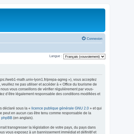
Connexion
Langue :
ttps://web1-math.univ-lyon1.fr/prepa-agreg »), vous acceptez
euillez ne pas utiliser et accéder à « Office du tourisme de
nous vous conseillons de vérifier régulièrement par vous-
ptez d’être légalement responsable des conditions modifiées et
ns déclaré sous la «
licence publique générale GNU 2.0
» et qui
ed ne peut en aucun cas être tenu comme responsable de la
de phpBB
(en anglais).
ait transgresser la législation de votre pays, du pays dans
vous vous exposez à un bannissement immédiat et définitif et