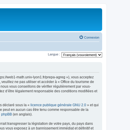
Connexion
Langue :
ttps://web1-math.univ-lyon1.fr/prepa-agreg »), vous acceptez
euillez ne pas utiliser et accéder à « Office du tourisme de
nous vous conseillons de vérifier régulièrement par vous-
ptez d’être légalement responsable des conditions modifiées et
ns déclaré sous la «
licence publique générale GNU 2.0
» et qui
ed ne peut en aucun cas être tenu comme responsable de la
de phpBB
(en anglais).
ait transgresser la législation de votre pays, du pays dans
vous vous exposez à un bannissement immédiat et définitif et