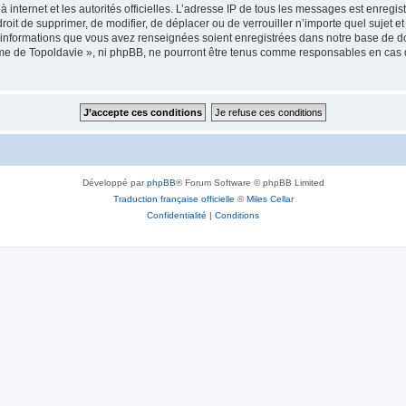
 à internet et les autorités officielles. L’adresse IP de tous les messages est enregi
e droit de supprimer, de modifier, de déplacer ou de verrouiller n’importe quel suje
es informations que vous avez renseignées soient enregistrées dans notre base de 
isme de Topoldavie », ni phpBB, ne pourront être tenus comme responsables en cas 
Développé par
phpBB
® Forum Software © phpBB Limited
Traduction française officielle
©
Miles Cellar
Confidentialité
|
Conditions