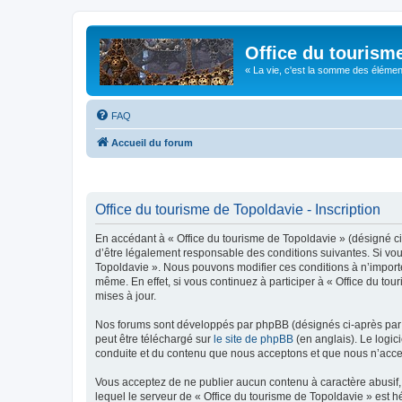
Office du tourism
« La vie, c'est la somme des éléments 
FAQ
Accueil du forum
Office du tourisme de Topoldavie - Inscription
En accédant à « Office du tourisme de Topoldavie » (désigné ci-
d’être légalement responsable des conditions suivantes. Si vous
Topoldavie ». Nous pouvons modifier ces conditions à n’import
même. En effet, si vous continuez à participer à « Office du t
mises à jour.
Nos forums sont développés par phpBB (désignés ci-après par «
peut être téléchargé sur
le site de phpBB
(en anglais). Le logic
conduite et du contenu que nous acceptons et que nous n’acce
Vous acceptez de ne publier aucun contenu à caractère abusif, 
lequel le serveur de « Office du tourisme de Topoldavie » est h