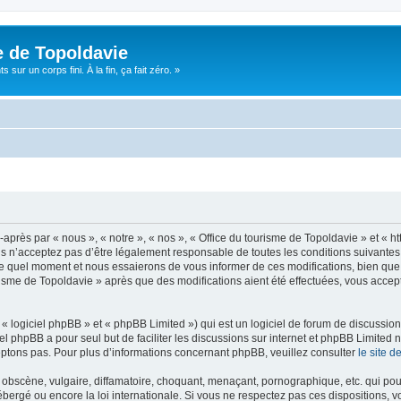
e de Topoldavie
sur un corps fini. À la fin, ça fait zéro. »
après par « nous », « notre », « nos », « Office du tourisme de Topoldavie » et « h
 n’acceptez pas d’être légalement responsable de toutes les conditions suivantes, v
e quel moment et nous essaierons de vous informer de ces modifications, bien que 
ourisme de Topoldavie » après que des modifications aient été effectuées, vous acce
 logiciel phpBB » et « phpBB Limited ») qui est un logiciel de forum de discussio
iel phpBB a pour seul but de faciliter les discussions sur internet et phpBB Limit
ptons pas. Pour plus d’informations concernant phpBB, veuillez consulter
le site 
obscène, vulgaire, diffamatoire, choquant, menaçant, pornographique, etc. qui pourr
ébergé ou encore la loi internationale. Si vous ne respectez pas ces dispositions, 