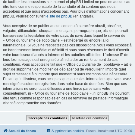
de faciliter les discussions sur internet et phpBB Limited ne peut en aucun cas
être tenu comme responsable de la conduite et du contenu que nous
acceptons et que nous n’acceptons pas. Pour plus d’informations concernant
phpBB, veuillez consulter
le site de phpBB
(en anglais).
Vous acceptez de ne publier aucun contenu à caractère abusif, obscène,
vulgaire, diffamatoire, choquant, menaçant, pornographique, etc. qui pourrait
transgresser la législation de votre pays, du pays dans lequel le serveur de
« Office du tourisme de Topoldavie » est hébergé ou encore la loi
internationale. Si vous ne respectez pas ces dispositions, vous vous exposez à
un bannissement immédiat et définitif et nous nous réservons le droit d’avertir
votre fournisseur d’accès à internet et les autorités officielles. L’adresse IP de
tous les messages est enregistrée afin d’aider au renforcement de ces
conditions. Vous acceptez le fait que « Office du tourisme de Topoldavie » ait le
droit de supprimer, de modifier, de déplacer ou de verrouiller n’importe quel
sujet et message à n’importe quel moment si nous estimons cela nécessaire.
En tant qu’utilisateur, vous acceptez que toutes les informations que vous avez
renseignées soient enregistrées dans notre base de données. Bien que ces
informations ne seront pas diffusées à une tierce partie sans votre
consentement, ni « Office du tourisme de Topoldavie », ni phpBB, ne pourront
être tenus comme responsables en cas de tentative de piratage informatique
visant à compromettre vos données.
Accueil du forum
Supprimer les cookies
Fuseau horaire sur
UTC+02:00