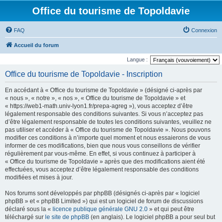
Office du tourisme de Topoldavie
FAQ
Connexion
Accueil du forum
Langue :
Office du tourisme de Topoldavie - Inscription
En accédant à « Office du tourisme de Topoldavie » (désigné ci-après par
« nous », « notre », « nos », « Office du tourisme de Topoldavie » et
« https://web1-math.univ-lyon1.fr/prepa-agreg »), vous acceptez d’être
légalement responsable des conditions suivantes. Si vous n’acceptez pas
d’être légalement responsable de toutes les conditions suivantes, veuillez ne
pas utiliser et accéder à « Office du tourisme de Topoldavie ». Nous pouvons
modifier ces conditions à n’importe quel moment et nous essaierons de vous
informer de ces modifications, bien que nous vous conseillons de vérifier
régulièrement par vous-même. En effet, si vous continuez à participer à
« Office du tourisme de Topoldavie » après que des modifications aient été
effectuées, vous acceptez d’être légalement responsable des conditions
modifiées et mises à jour.
Nos forums sont développés par phpBB (désignés ci-après par « logiciel
phpBB » et « phpBB Limited ») qui est un logiciel de forum de discussions
déclaré sous la «
licence publique générale GNU 2.0
» et qui peut être
téléchargé sur
le site de phpBB
(en anglais). Le logiciel phpBB a pour seul but