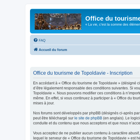
Office du tourism
« La vie, c'est la somme des éléments 
FAQ
Accueil du forum
Office du tourisme de Topoldavie - Inscription
En accédant à « Office du tourisme de Topoldavie » (désigné ci-
d’être légalement responsable des conditions suivantes. Si vous
Topoldavie ». Nous pouvons modifier ces conditions à n’import
même. En effet, si vous continuez à participer à « Office du t
mises à jour.
Nos forums sont développés par phpBB (désignés ci-après par «
peut être téléchargé sur
le site de phpBB
(en anglais). Le logic
conduite et du contenu que nous acceptons et que nous n’acce
Vous acceptez de ne publier aucun contenu à caractère abusif, 
lequel le serveur de « Office du tourisme de Topoldavie » est h