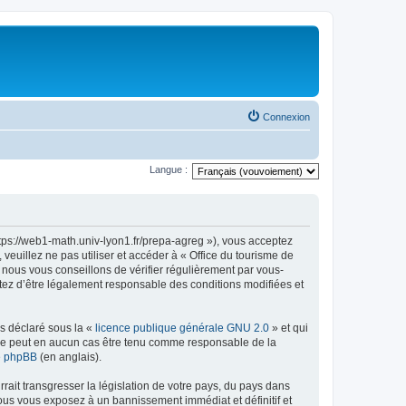
Connexion
Langue :
ttps://web1-math.univ-lyon1.fr/prepa-agreg »), vous acceptez
euillez ne pas utiliser et accéder à « Office du tourisme de
nous vous conseillons de vérifier régulièrement par vous-
ptez d’être légalement responsable des conditions modifiées et
ns déclaré sous la «
licence publique générale GNU 2.0
» et qui
ed ne peut en aucun cas être tenu comme responsable de la
de phpBB
(en anglais).
ait transgresser la législation de votre pays, du pays dans
vous vous exposez à un bannissement immédiat et définitif et