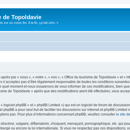
e de Topoldavie
sur un corps fini. À la fin, ça fait zéro. »
après par « nous », « notre », « nos », « Office du tourisme de Topoldavie » et « h
 n’acceptez pas d’être légalement responsable de toutes les conditions suivantes, v
e quel moment et nous essaierons de vous informer de ces modifications, bien que 
ourisme de Topoldavie » après que des modifications aient été effectuées, vous acce
 logiciel phpBB » et « phpBB Limited ») qui est un logiciel de forum de discussio
iel phpBB a pour seul but de faciliter les discussions sur internet et phpBB Limit
ptons pas. Pour plus d’informations concernant phpBB, veuillez consulter
le site 
obscène, vulgaire, diffamatoire, choquant, menaçant, pornographique, etc. qui pourr
ébergé ou encore la loi internationale. Si vous ne respectez pas ces dispositions, 