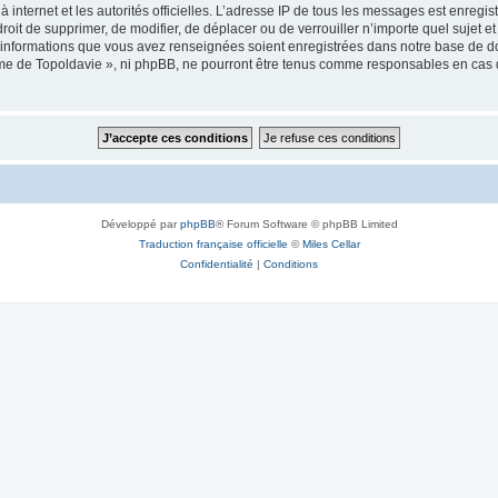
 à internet et les autorités officielles. L’adresse IP de tous les messages est enregi
e droit de supprimer, de modifier, de déplacer ou de verrouiller n’importe quel suje
es informations que vous avez renseignées soient enregistrées dans notre base de 
isme de Topoldavie », ni phpBB, ne pourront être tenus comme responsables en cas 
Développé par
phpBB
® Forum Software © phpBB Limited
Traduction française officielle
©
Miles Cellar
Confidentialité
|
Conditions