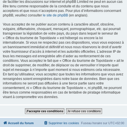
de faciliter les discussions sur internet et phpBB Limited ne peut en aucun cas
être tenu comme responsable de la conduite et du contenu que nous
acceptons et que nous n’acceptons pas. Pour plus d’informations concernant
phpBB, veuillez consulter
le site de phpBB
(en anglais).
Vous acceptez de ne publier aucun contenu à caractère abusif, obscène,
vulgaire, diffamatoire, choquant, menaçant, pornographique, etc. qui pourrait
transgresser la législation de votre pays, du pays dans lequel le serveur de
« Office du tourisme de Topoldavie » est hébergé ou encore la loi
internationale. Si vous ne respectez pas ces dispositions, vous vous exposez à
un bannissement immédiat et définitif et nous nous réservons le droit d’avertir
votre fournisseur d’accès à internet et les autorités officielles. L’adresse IP de
tous les messages est enregistrée afin d’aider au renforcement de ces
conditions. Vous acceptez le fait que « Office du tourisme de Topoldavie » ait le
droit de supprimer, de modifier, de déplacer ou de verrouiller n’importe quel
sujet et message à n’importe quel moment si nous estimons cela nécessaire.
En tant qu’utilisateur, vous acceptez que toutes les informations que vous avez
renseignées soient enregistrées dans notre base de données. Bien que ces
informations ne seront pas diffusées à une tierce partie sans votre
consentement, ni « Office du tourisme de Topoldavie », ni phpBB, ne pourront
être tenus comme responsables en cas de tentative de piratage informatique
visant à compromettre vos données.
Accueil du forum
Supprimer les cookies
Fuseau horaire sur
UTC+02:00