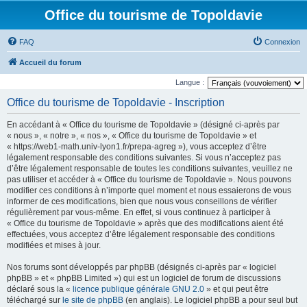
Office du tourisme de Topoldavie
FAQ
Connexion
Accueil du forum
Langue :
Office du tourisme de Topoldavie - Inscription
En accédant à « Office du tourisme de Topoldavie » (désigné ci-après par
« nous », « notre », « nos », « Office du tourisme de Topoldavie » et
« https://web1-math.univ-lyon1.fr/prepa-agreg »), vous acceptez d’être
légalement responsable des conditions suivantes. Si vous n’acceptez pas
d’être légalement responsable de toutes les conditions suivantes, veuillez ne
pas utiliser et accéder à « Office du tourisme de Topoldavie ». Nous pouvons
modifier ces conditions à n’importe quel moment et nous essaierons de vous
informer de ces modifications, bien que nous vous conseillons de vérifier
régulièrement par vous-même. En effet, si vous continuez à participer à
« Office du tourisme de Topoldavie » après que des modifications aient été
effectuées, vous acceptez d’être légalement responsable des conditions
modifiées et mises à jour.
Nos forums sont développés par phpBB (désignés ci-après par « logiciel
phpBB » et « phpBB Limited ») qui est un logiciel de forum de discussions
déclaré sous la «
licence publique générale GNU 2.0
» et qui peut être
téléchargé sur
le site de phpBB
(en anglais). Le logiciel phpBB a pour seul but