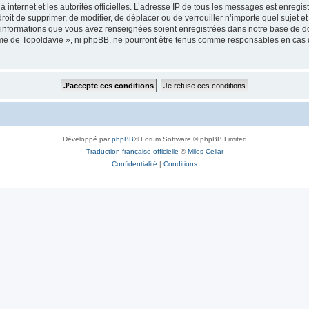
 à internet et les autorités officielles. L’adresse IP de tous les messages est enregi
e droit de supprimer, de modifier, de déplacer ou de verrouiller n’importe quel suje
es informations que vous avez renseignées soient enregistrées dans notre base de 
isme de Topoldavie », ni phpBB, ne pourront être tenus comme responsables en cas 
Développé par
phpBB
® Forum Software © phpBB Limited
Traduction française officielle
©
Miles Cellar
Confidentialité
|
Conditions