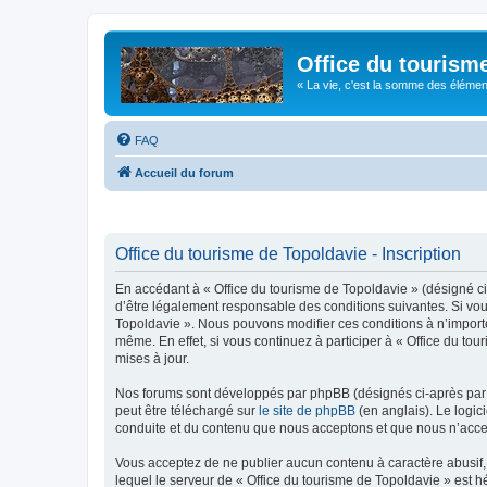
Office du tourism
« La vie, c'est la somme des éléments 
FAQ
Accueil du forum
Office du tourisme de Topoldavie - Inscription
En accédant à « Office du tourisme de Topoldavie » (désigné ci-
d’être légalement responsable des conditions suivantes. Si vous
Topoldavie ». Nous pouvons modifier ces conditions à n’import
même. En effet, si vous continuez à participer à « Office du t
mises à jour.
Nos forums sont développés par phpBB (désignés ci-après par «
peut être téléchargé sur
le site de phpBB
(en anglais). Le logic
conduite et du contenu que nous acceptons et que nous n’acce
Vous acceptez de ne publier aucun contenu à caractère abusif, 
lequel le serveur de « Office du tourisme de Topoldavie » est h