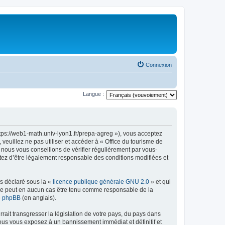
Connexion
Langue :
ttps://web1-math.univ-lyon1.fr/prepa-agreg »), vous acceptez
euillez ne pas utiliser et accéder à « Office du tourisme de
nous vous conseillons de vérifier régulièrement par vous-
ptez d’être légalement responsable des conditions modifiées et
ns déclaré sous la «
licence publique générale GNU 2.0
» et qui
ed ne peut en aucun cas être tenu comme responsable de la
de phpBB
(en anglais).
ait transgresser la législation de votre pays, du pays dans
vous vous exposez à un bannissement immédiat et définitif et