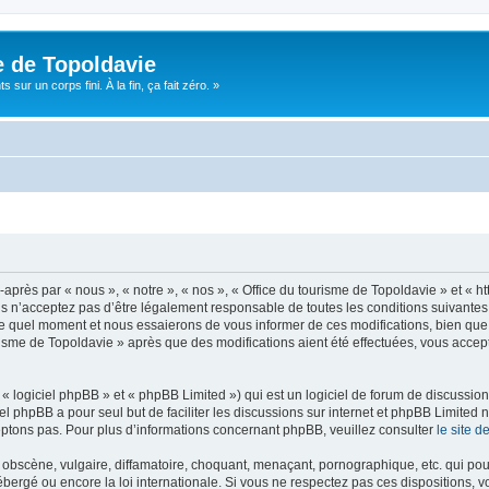
e de Topoldavie
sur un corps fini. À la fin, ça fait zéro. »
après par « nous », « notre », « nos », « Office du tourisme de Topoldavie » et « h
 n’acceptez pas d’être légalement responsable de toutes les conditions suivantes, v
e quel moment et nous essaierons de vous informer de ces modifications, bien que 
ourisme de Topoldavie » après que des modifications aient été effectuées, vous acce
 logiciel phpBB » et « phpBB Limited ») qui est un logiciel de forum de discussio
iel phpBB a pour seul but de faciliter les discussions sur internet et phpBB Limit
ptons pas. Pour plus d’informations concernant phpBB, veuillez consulter
le site 
obscène, vulgaire, diffamatoire, choquant, menaçant, pornographique, etc. qui pourr
ébergé ou encore la loi internationale. Si vous ne respectez pas ces dispositions, 