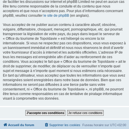
de faciliter les discussions sur internet et phpBB Limited ne peut en aucun cas
être tenu comme responsable de la conduite et du contenu que nous
acceptons et que nous n’acceptons pas. Pour plus d’informations concernant
phpBB, veuillez consulter
le site de phpBB
(en anglais).
Vous acceptez de ne publier aucun contenu à caractère abusif, obscène,
vulgaire, diffamatoire, choquant, menaçant, pornographique, etc. qui pourrait
transgresser la législation de votre pays, du pays dans lequel le serveur de
« Office du tourisme de Topoldavie » est hébergé ou encore la loi
internationale. Si vous ne respectez pas ces dispositions, vous vous exposez à
un bannissement immédiat et définitif et nous nous réservons le droit d’avertir
votre fournisseur d’accès à internet et les autorités officielles. L’adresse IP de
tous les messages est enregistrée afin d’aider au renforcement de ces
conditions. Vous acceptez le fait que « Office du tourisme de Topoldavie » ait le
droit de supprimer, de modifier, de déplacer ou de verrouiller n’importe quel
sujet et message à n’importe quel moment si nous estimons cela nécessaire.
En tant qu’utilisateur, vous acceptez que toutes les informations que vous avez
renseignées soient enregistrées dans notre base de données. Bien que ces
informations ne seront pas diffusées à une tierce partie sans votre
consentement, ni « Office du tourisme de Topoldavie », ni phpBB, ne pourront
être tenus comme responsables en cas de tentative de piratage informatique
visant à compromettre vos données.
Accueil du forum
Supprimer les cookies
Fuseau horaire sur
UTC+02:00