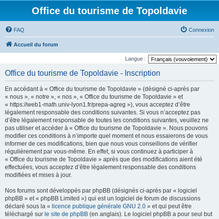
Office du tourisme de Topoldavie
FAQ
Connexion
Accueil du forum
Langue :
Office du tourisme de Topoldavie - Inscription
En accédant à « Office du tourisme de Topoldavie » (désigné ci-après par
« nous », « notre », « nos », « Office du tourisme de Topoldavie » et
« https://web1-math.univ-lyon1.fr/prepa-agreg »), vous acceptez d’être
légalement responsable des conditions suivantes. Si vous n’acceptez pas
d’être légalement responsable de toutes les conditions suivantes, veuillez ne
pas utiliser et accéder à « Office du tourisme de Topoldavie ». Nous pouvons
modifier ces conditions à n’importe quel moment et nous essaierons de vous
informer de ces modifications, bien que nous vous conseillons de vérifier
régulièrement par vous-même. En effet, si vous continuez à participer à
« Office du tourisme de Topoldavie » après que des modifications aient été
effectuées, vous acceptez d’être légalement responsable des conditions
modifiées et mises à jour.
Nos forums sont développés par phpBB (désignés ci-après par « logiciel
phpBB » et « phpBB Limited ») qui est un logiciel de forum de discussions
déclaré sous la «
licence publique générale GNU 2.0
» et qui peut être
téléchargé sur
le site de phpBB
(en anglais). Le logiciel phpBB a pour seul but