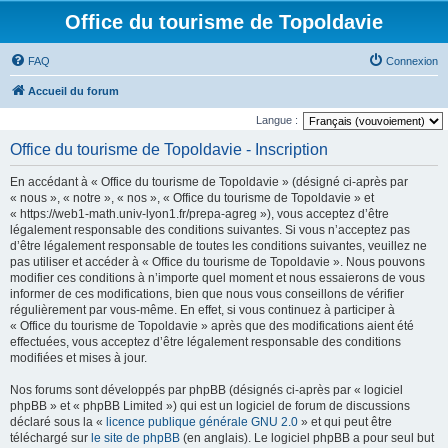
Office du tourisme de Topoldavie
FAQ
Connexion
Accueil du forum
Langue :
Office du tourisme de Topoldavie - Inscription
En accédant à « Office du tourisme de Topoldavie » (désigné ci-après par
« nous », « notre », « nos », « Office du tourisme de Topoldavie » et
« https://web1-math.univ-lyon1.fr/prepa-agreg »), vous acceptez d’être
légalement responsable des conditions suivantes. Si vous n’acceptez pas
d’être légalement responsable de toutes les conditions suivantes, veuillez ne
pas utiliser et accéder à « Office du tourisme de Topoldavie ». Nous pouvons
modifier ces conditions à n’importe quel moment et nous essaierons de vous
informer de ces modifications, bien que nous vous conseillons de vérifier
régulièrement par vous-même. En effet, si vous continuez à participer à
« Office du tourisme de Topoldavie » après que des modifications aient été
effectuées, vous acceptez d’être légalement responsable des conditions
modifiées et mises à jour.
Nos forums sont développés par phpBB (désignés ci-après par « logiciel
phpBB » et « phpBB Limited ») qui est un logiciel de forum de discussions
déclaré sous la «
licence publique générale GNU 2.0
» et qui peut être
téléchargé sur
le site de phpBB
(en anglais). Le logiciel phpBB a pour seul but