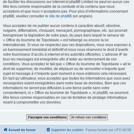
de faciliter les discussions sur internet et phpBB Limited ne peut en aucun cas
être tenu comme responsable de la conduite et du contenu que nous
acceptons et que nous n’acceptons pas. Pour plus d’informations concernant
phpBB, veuillez consulter
le site de phpBB
(en anglais).
Vous acceptez de ne publier aucun contenu à caractère abusif, obscène,
vulgaire, diffamatoire, choquant, menaçant, pornographique, etc. qui pourrait
transgresser la législation de votre pays, du pays dans lequel le serveur de
« Office du tourisme de Topoldavie » est hébergé ou encore la loi
internationale. Si vous ne respectez pas ces dispositions, vous vous exposez à
un bannissement immédiat et définitif et nous nous réservons le droit d’avertir
votre fournisseur d’accès à internet et les autorités officielles. L’adresse IP de
tous les messages est enregistrée afin d’aider au renforcement de ces
conditions. Vous acceptez le fait que « Office du tourisme de Topoldavie » ait le
droit de supprimer, de modifier, de déplacer ou de verrouiller n’importe quel
sujet et message à n’importe quel moment si nous estimons cela nécessaire.
En tant qu’utilisateur, vous acceptez que toutes les informations que vous avez
renseignées soient enregistrées dans notre base de données. Bien que ces
informations ne seront pas diffusées à une tierce partie sans votre
consentement, ni « Office du tourisme de Topoldavie », ni phpBB, ne pourront
être tenus comme responsables en cas de tentative de piratage informatique
visant à compromettre vos données.
Accueil du forum
Supprimer les cookies
Fuseau horaire sur
UTC+02:00